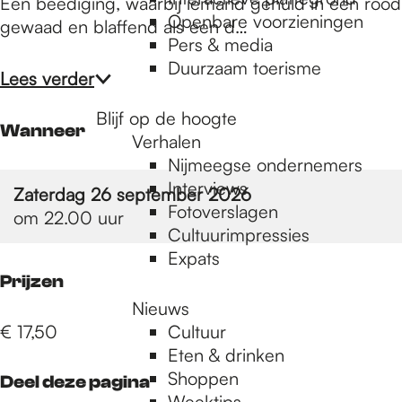
e
Een beëdiging, waarbij iemand gehuld in een rood
Openbare voorzieningen
gewaad en blaffend als een d…
Pers & media
p
Duurzaam toerisme
Lees verder
Blijf op de hoogte
a
Wanneer
Verhalen
Nijmeegse ondernemers
g
Interviews
Zaterdag 26 september 2026
Fotoverslagen
om 22.00 uur
Cultuurimpressies
e
Expats
Prijzen
Nieuws
€ 17,50
Cultuur
Eten & drinken
Shoppen
Deel deze pagina
Weektips