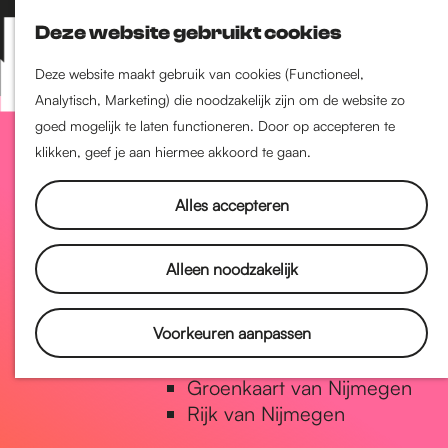
Nijmegen-Zuid
Deze website gebruikt cookies
Nijmegen-Nieuw-West
Z
K
Nijmegen-Oud-West
o
a
M
Deze website maakt gebruik van cookies (Functioneel,
Dukenburg
e
a
Analytisch, Marketing) die noodzakelijk zijn om de website zo
e
Lindenholt
G
k
r
goed mogelijk te laten functioneren. Door op accepteren te
n
e
t
klikken, geef je aan hiermee akkoord te gaan.
u
Historie
n
a
De oudste stad van
Alles accepteren
Nederland
Historische tijdlijn
n
Alleen noodzakelijk
Romeinse Limes
Vrede van Nijmegen Penning
a
Voorkeuren aanpassen
Natuur in Nijmegen
Groenkaart van Nijmegen
a
Rijk van Nijmegen