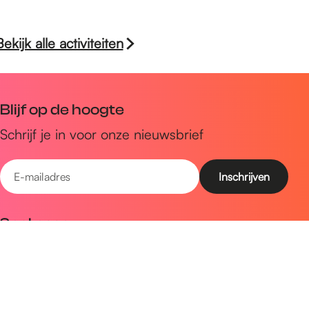
Bekijk alle activiteiten
Blijf op de hoogte
Schrijf je in voor onze nieuwsbrief
E
-
m
Snel naar
a
Uitagenda
i
Ontdek
l
a
Zien & doen