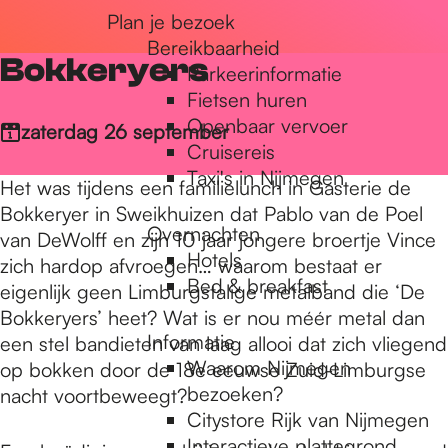
Plan je bezoek
r
Bereikbaarheid
Bokkeryers
Parkeerinformatie
d
Fietsen huren
Openbaar vervoer
zaterdag 26 september
Cruisereis
e
Taxi's in Nijmegen
Het was tijdens een familielunch in Gasterie de
Bokkeryer in Sweikhuizen dat Pablo van de Poel
Overnachten
h
van DeWolff en zijn 10 jaar jongere broertje Vince
Hotels
zich hardop afvroegen… waarom bestaat er
Bed & breakfast
eigenlijk geen Limburgstalige metalband die ‘De
o
Bokkeryers’ heet? Wat is er nou méér metal dan
Informatie
een stel bandieten van laag allooi dat zich vliegend
Waarom Nijmegen
op bokken door de 18e eeuwse Zuid-Limburgse
m
bezoeken?
nacht voortbeweegt?
Citystore Rijk van Nijmegen
Interactieve plattegrond