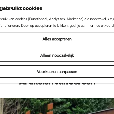
gebruikt cookies
ruik van cookies (Functioneel, Analytisch, Marketing) die noodzakelijk zi
 functioneren. Door op accepteren te klikken, geef je aan hiermee akkoord
Jeroen Neefs
Alles accepteren
Alleen noodzakelijk
Jeroen Neefs is redacteur bij IntoNijmegen
Voorkeuren aanpassen
Artikelen van Jeroen