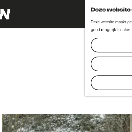
Deze website 
Deze website maakt geb
G
goed mogelijk te laten
a
n
a
a
r
d
e
h
o
m
e
p
a
g