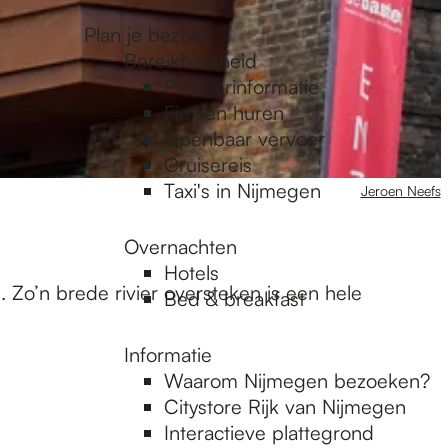
Plan je bezoek
Bereikbaarheid
Parkeerinformatie
Fietsen huren
Openbaar vervoer
Cruisereis
Taxi's in Nijmegen
Jeroen Neefs
Overnachten
Hotels
 Zo’n brede rivier oversteken is een hele
Bed & breakfast
Informatie
Waarom Nijmegen bezoeken?
Citystore Rijk van Nijmegen
Interactieve plattegrond