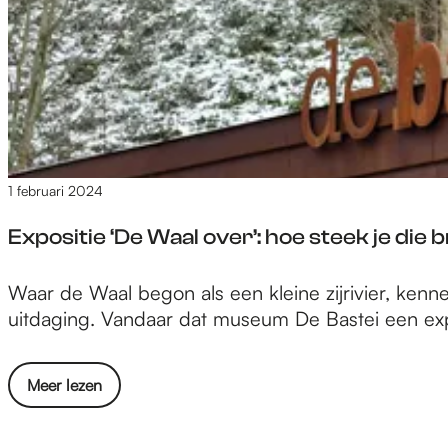
e
1 februari 2024
Expositie ‘De Waal over’: hoe steek je die 
E
Waar de Waal begon als een kleine zijrivier, kenn
x
uitdaging. Vandaar dat museum De Bastei een expo
p
o
o
Meer lezen
s
v
i
e
t