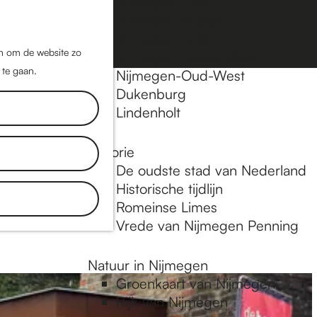
Nijmegen-Oost
Nijmegen-Midden
Z
K
Nijmegen-Zuid
o
a
M
jn om de website zo
Nijmegen-Nieuw-West
e
a
 te gaan.
e
Nijmegen-Oud-West
k
r
Dukenburg
n
e
t
Lindenholt
u
n
Historie
De oudste stad van Nederland
Historische tijdlijn
Romeinse Limes
Vrede van Nijmegen Penning
Natuur in Nijmegen
Groenkaart van Nijmegen
Rijk van Nijmegen