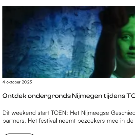
r
i
E
e
x
‘
p
D
o
e
s
W
i
a
t
a
i
l
e
o
4 oktober 2023
‘
v
D
e
Ontdek ondergronds Nijmegen tijdens TOE
e
r
W
’
O
Dit weekend start TOEN: Het Nijmeegse Geschieden
a
:
n
partners. Het festival neemt bezoekers mee in d
a
h
t
l
o