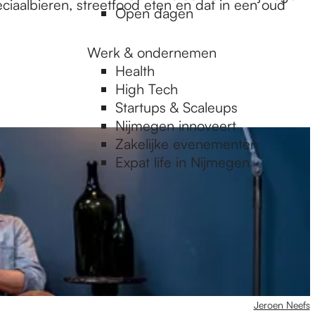
iaalbieren, streetfood eten en dat in een oud
Open dagen
Werk & ondernemen
Health
High Tech
Startups & Scaleups
Nijmegen innoveert
Zakelijke evenementen
Expat life in Nijmegen
Jeroen Neefs