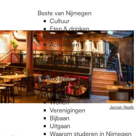
Beste van Nijmegen
Cultuur
Eten & drinken
Shoppen
Activiteiten
Nieuwsbrief
Werk & studeren
Studeren
Studies
Wonen
Jeroen Neefs
Verenigingen
Bijbaan
Uitgaan
Waarom studeren in Nijmegen