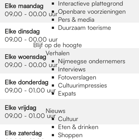
e
Interactieve plattegrond
Elke maandag
Openbare voorzieningen
09.00 - 00.00 uur
Pers & media
p
Duurzaam toerisme
Elke dinsdag
09.00 - 00.00 uur
a
Blijf op de hoogte
Verhalen
Elke woensdag
Nijmeegse ondernemers
09.00 - 00.00 uur
g
Interviews
Fotoverslagen
Elke donderdag
Cultuurimpressies
e
09.00 - 01.00 uur
Expats
Elke vrijdag
Nieuws
09.00 - 01.00 uur
Cultuur
Eten & drinken
Elke zaterdag
Shoppen