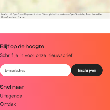
Leaflet
|
© OpenStreetMap contributors, Tiles style by Humanitarian OpenStreetMap Team hosted by
OpenStreetMap France
Blijf op de hoogte
Schrijf je in voor onze nieuwsbrief
E
-
m
Snel naar
a
Uitagenda
i
Ontdek
l