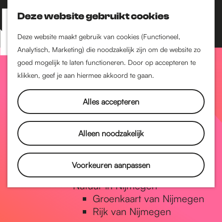
Nijmegen-Zuid
Nijmegen-Nieuw-West
Deze website gebruikt cookies
Z
K
Nijmegen-Oud-West
o
a
M
Deze website maakt gebruik van cookies (Functioneel,
Dukenburg
e
a
Analytisch, Marketing) die noodzakelijk zijn om de website zo
e
Lindenholt
G
k
r
goed mogelijk te laten functioneren. Door op accepteren te
n
e
t
klikken, geef je aan hiermee akkoord te gaan.
Historie
u
n
De oudste stad van
a
Alles accepteren
Nederland
Historische tijdlijn
n
Romeinse Limes
Alleen noodzakelijk
Vrede van Nijmegen
Penning
a
Voorkeuren aanpassen
Natuur in Nijmegen
Groenkaart van Nijmegen
a
Rijk van Nijmegen