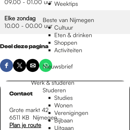
09.00 - 01.00 uur
Weektips
Elke zondag
Beste van Nijmegen
10.00 - 00.00 uur
Cultuur
Eten & drinken
Shoppen
Deel deze pagina
Activiteiten
Nieuwsbrief
D
D
D
D
e
e
e
e
Werk & studeren
e
e
e
e
Studeren
l
l
l
l
Contact
Studies
d
d
d
d
Wonen
e
e
e
e
Grote markt 42
Verenigingen
z
z
z
z
6511 KB
Nijmegen
Bijbaan
e
e
e
e
n
Plan je route
Uitgaan
p
p
p
p