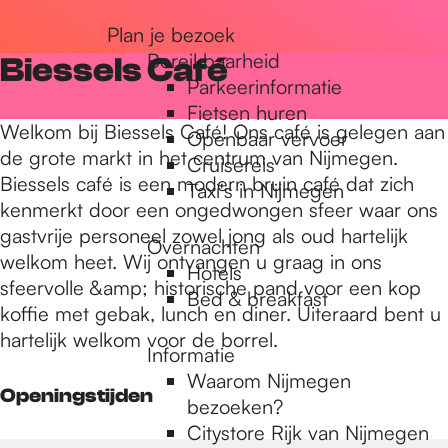
r
Plan je bezoek
Bereikbaarheid
Biessels Café
Parkeerinformatie
d
Fietsen huren
Welkom bij Biessels Café! Ons café is gelegen aan
Openbaar vervoer
de grote markt in het centrum van Nijmegen.
Cruisereis
e
Biessels café is een modern bruin café dat zich
Taxi's in Nijmegen
kenmerkt door een ongedwongen sfeer waar ons
gastvrije personeel zowel jong als oud hartelijk
h
Overnachten
welkom heet. Wij ontvangen u graag in ons
Hotels
sfeervolle &amp; historische pand voor een kop
Bed & breakfast
o
koffie met gebak, lunch en diner. Uiteraard bent u
hartelijk welkom voor de borrel.
Informatie
m
Waarom Nijmegen
Openingstijden
bezoeken?
Citystore Rijk van Nijmegen