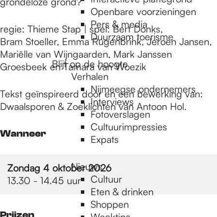
e
grondeloze grond?
Openbare voorzieningen
Pers & media
regie: Thieme Stap | spel: Bert Donks,
p
Duurzaam toerisme
Bram Stoeller, Emma Rugenbrink, Jeroen Jansen,
Mariëlle van Wijngaarden, Mark Janssen
Blijf op de hoogte
Groesbeek en Tamara van Woezik
a
Verhalen
Nijmeegse ondernemers
Tekst geïnspireerd door en een bewerking van:
g
Interviews
Dwaalsporen & Zoeklichten van Antoon Hol.
Fotoverslagen
Cultuurimpressies
Wanneer
e
Expats
Nieuws
Zondag 4 oktober 2026
Cultuur
13.30 - 14.45 uur
Eten & drinken
Shoppen
Prijzen
Weektips