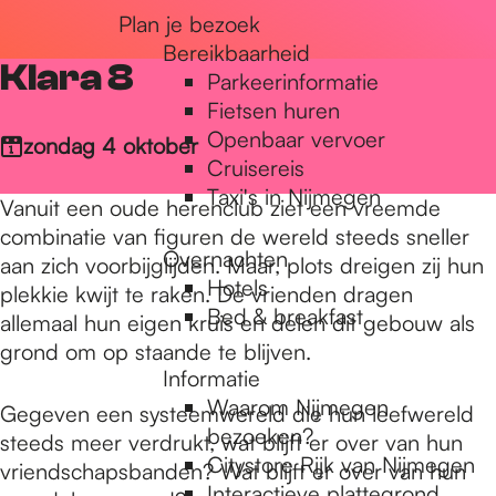
Plan je bezoek
r
Bereikbaarheid
Klara 8
Parkeerinformatie
d
Fietsen huren
Openbaar vervoer
zondag 4 oktober
Cruisereis
e
Taxi's in Nijmegen
Vanuit een oude herenclub ziet een vreemde
combinatie van figuren de wereld steeds sneller
Overnachten
h
aan zich voorbijglijden. Maar, plots dreigen zij hun
Hotels
plekkie kwijt te raken. De vrienden dragen
Bed & breakfast
allemaal hun eigen kruis en delen dit gebouw als
o
grond om op staande te blijven.
Informatie
Waarom Nijmegen
Gegeven een systeemwereld die hun leefwereld
m
bezoeken?
steeds meer verdrukt, wat blijft er over van hun
Citystore Rijk van Nijmegen
vriendschapsbanden? Wat blijft er over van hun
Interactieve plattegrond