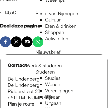
€ 14,50
Beste van Nijmegen
Cultuur
Eten & drinken
Deel deze pagina
Shoppen
Activiteiten
D
D
D
D
e
e
e
e
Nieuwsbrief
e
e
e
e
l
l
l
l
Contact
Werk & studeren
d
d
d
d
Studeren
e
e
e
e
Studies
De Lindenberg
z
z
z
z
Wonen
De Lindenberg
e
e
e
e
Verenigingen
Ridderstraat 23
p
p
p
p
Bijbaan
6511 TM
NIJMEGEN
a
a
a
a
Uitgaan
n
Plan je route
g
g
g
g