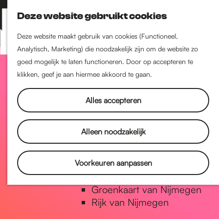
Nijmegen-Zuid
Deze website gebruikt cookies
Nijmegen-Nieuw-West
Z
K
Nijmegen-Oud-West
o
a
M
Deze website maakt gebruik van cookies (Functioneel,
Dukenburg
e
a
Analytisch, Marketing) die noodzakelijk zijn om de website zo
e
Lindenholt
G
k
r
goed mogelijk te laten functioneren. Door op accepteren te
n
e
t
klikken, geef je aan hiermee akkoord te gaan.
u
Historie
n
a
De oudste stad van
Alles accepteren
Nederland
Historische tijdlijn
n
Alleen noodzakelijk
Romeinse Limes
Vrede van Nijmegen Penning
a
Voorkeuren aanpassen
Natuur in Nijmegen
Groenkaart van Nijmegen
a
Rijk van Nijmegen