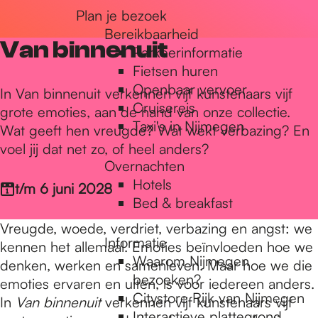
Plan je bezoek
r
Bereikbaarheid
Van binnenuit
Parkeerinformatie
d
Fietsen huren
Openbaar vervoer
In Van binnenuit verkennen vijf kunstenaars vijf
Cruisereis
grote emoties, aan de hand van onze collectie.
e
Taxi's in Nijmegen
Wat geeft hen vreugde? Wat wekt verbazing? En
voel jij dat net zo, of heel anders?
Overnachten
h
Hotels
t/m 6 juni 2028
Bed & breakfast
o
Vreugde, woede, verdriet, verbazing en angst: we
Informatie
kennen het allemaal. Emoties beïnvloeden hoe we
Waarom Nijmegen
denken, werken en samenleven. Maar hoe we die
m
bezoeken?
emoties ervaren en uiten, is voor iedereen anders.
Citystore Rijk van Nijmegen
In
Van binnenuit
verkennen vijf kunstenaars vijf
Interactieve plattegrond