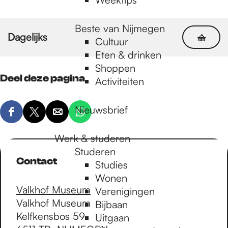
Beste van Nijmegen
Dagelijks
Cultuur
Eten & drinken
Shoppen
Deel deze pagina
Activiteiten
Nieuwsbrief
D
D
D
D
e
e
e
e
Werk & studeren
e
e
e
e
Studeren
l
l
l
l
Contact
Studies
d
d
d
d
Wonen
e
e
e
e
Valkhof Museum
Verenigingen
z
z
z
z
Valkhof Museum
Bijbaan
e
e
e
e
Kelfkensbos 59
Uitgaan
p
p
p
p