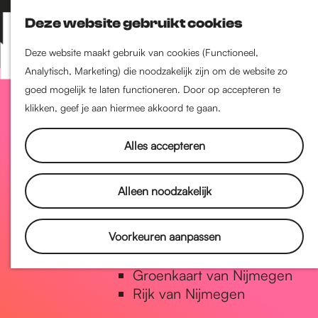
Nijmegen-Zuid
Deze website gebruikt cookies
Nijmegen-Nieuw-West
Z
K
Nijmegen-Oud-West
o
a
M
Deze website maakt gebruik van cookies (Functioneel,
Dukenburg
e
a
Analytisch, Marketing) die noodzakelijk zijn om de website zo
e
Lindenholt
G
k
r
goed mogelijk te laten functioneren. Door op accepteren te
n
e
t
klikken, geef je aan hiermee akkoord te gaan.
u
Historie
n
a
De oudste stad van
Alles accepteren
Nederland
Historische tijdlijn
n
Alleen noodzakelijk
Romeinse Limes
Vrede van Nijmegen Penning
a
Voorkeuren aanpassen
Natuur in Nijmegen
Groenkaart van Nijmegen
a
Rijk van Nijmegen