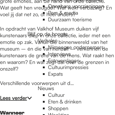
e
grote emoties, aan de hand van onze collectie.
Openbare voorzieningen
Wat geeft hen vreugde? Wat wekt verbazing? En
Pers & media
voel jij dat net zo, of heel anders?
p
Duurzaam toerisme
In opdracht van Valkhof Museum duiken vijf
Blijf op de hoogte
kunstenaars diep in onze collectie, ieder met een
a
Verhalen
emotie op zak. Vanuit die binnenwereld van het
Nijmeegse ondernemers
museum – én die van henzelf – verkennen de
g
Interviews
kunstenaars de grens van de mens. Wat raakt hen
Fotoverslagen
en waarom? En wat zegt dat over de grenzen in
Cultuurimpressies
onszelf?
e
Expats
Verschillende voorwerpen uit d…
Nieuws
Cultuur
Lees verder
Eten & drinken
Shoppen
Wanneer
Weektips