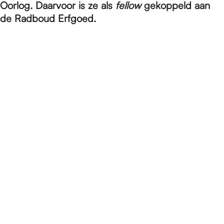
e
Oorlog. Daarvoor is ze als
fellow
gekoppeld aan
de Radboud Erfgoed.
p
a
g
e