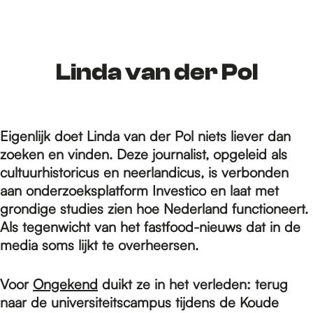
r
d
Linda van der Pol
e
Eigenlijk doet Linda van der Pol niets liever dan
zoeken en vinden. Deze journalist, opgeleid als
h
cultuurhistoricus en neerlandicus, is verbonden
aan onderzoeksplatform Investico en laat met
grondige studies zien hoe Nederland functioneert.
o
Als tegenwicht van het fastfood-nieuws dat in de
media soms lijkt te overheersen.
m
Voor
Ongekend
duikt ze in het verleden: terug
naar de universiteitscampus tijdens de Koude