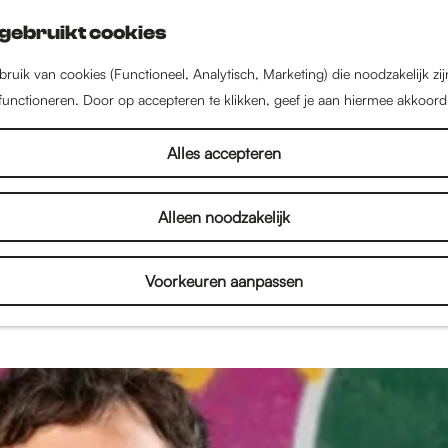
gebruikt cookies
ruik van cookies (Functioneel, Analytisch, Marketing) die noodzakelijk zi
 functioneren. Door op accepteren te klikken, geef je aan hiermee akkoord
Verhalen
Alles accepteren
Alleen noodzakelijk
een stad vol met inspirerende mensen, bijzondere 
enten. Lees interviews, bekijk fotoverslagen en on
Voorkeuren aanpassen
je alles over de binnenstad en het culturele aanbod