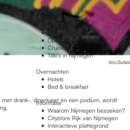
Plan je bezoek
Bereikbaarheid
Parkeerinformatie
Fietsen huren
Openbaar vervoer
Cruisereis
Taxi's in Nijmegen
Amy Ruiters
Overnachten
Hotels
Bed & breakfast
, met drank-, dinerkaart én een podium, wordt
Informatie
ng.
Waarom Nijmegen bezoeken?
Citystore Rijk van Nijmegen
Interactieve plattegrond