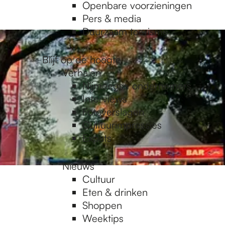
Openbare voorzieningen
Pers & media
Duurzaam toerisme
Blijf op de hoogte
Verhalen
Nijmeegse ondernemers
Interviews
Fotoverslagen
Cultuurimpressies
Expats
Nieuws
Cultuur
Eten & drinken
Shoppen
Weektips