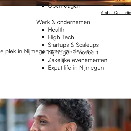
Open dagen
Amber Oostindie
Werk & ondernemen
Health
High Tech
Startups & Scaleups
ale plek in Nijmegen waar muziek- en
Nijmegen innoveert
Zakelijke evenementen
Expat life in Nijmegen