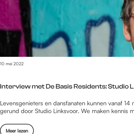
e
/
m
9
5
4
v
a
n
10 mei 2022
1
6
1
Interview met De Basis Residents: Studio 
0
r
I
Levensgenieters en dansfanaten kunnen vanaf 14 m
e
n
gerund door Studio Linksvoor. We maken kennis m
s
t
u
e
l
o
Meer lezen
r