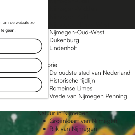
Nijmegen-Oost
Nijmegen-Midden
Z
K
Nijmegen-Zuid
o
a
M
jn om de website zo
Nijmegen-Nieuw-West
e
a
 te gaan.
e
Nijmegen-Oud-West
k
r
Dukenburg
n
e
t
Lindenholt
u
n
Historie
plekken en
De oudste stad van Nederland
tdek blogs.
Historische tijdlijn
 in
Romeinse Limes
Vrede van Nijmegen Penning
Natuur in Nijmegen
Groenkaart van Nijmegen
Rijk van Nijmegen