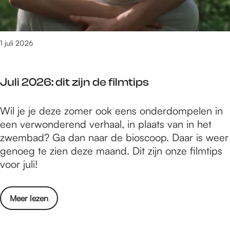
c
e
h
i
o
z
e
1 juli 2026
e
n
r
e
s
Juli 2026: dit zijn de filmtips
n
t
i
a
J
Wil je je deze zomer ook eens onderdompelen in
n
d
u
een verwonderend verhaal, in plaats van in het
d
:
l
zwembad? Ga dan naar de bioscoop. Daar is weer
e
M
i
genoeg te zien deze maand. Dit zijn onze filmtips
K
á
2
voor juli!
e
t
0
i
y
2
z
á
o
Meer lezen
6
e
s
v
:
r
B
e