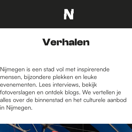
G
a
n
Verhalen
a
a
r
d
Nijmegen is een stad vol met inspirerende
e
mensen, bijzondere plekken en leuke
h
evenementen. Lees interviews, bekijk
o
fotoverslagen en ontdek blogs. We vertellen je
m
alles over de binnenstad en het culturele aanbod
e
in Nijmegen.
p
a
1
g
9