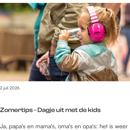
D
v
r
a
a
Z
g
l
o
j
2
m
e
0
e
u
2
r
i
6
t
t
i
v
p
o
s
o
-
r
D
2 juli 2026
j
a
o
g
n
Zomertips - Dagje uit met de kids
j
g
e
e
Z
Ja, papa's en mama's, oma's en opa's: het is weer
u
r