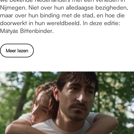
n
Nijmegen. Niet over hun alledaagse bezigheden,
n
d
maar over hun binding met de stad, en hoe die
j
e
doorwerkt in hun wereldbeeld. In deze editie:
u
r
Mátyás Bittenbinder.
l
s
i
c
2
o
Meer lezen
h
0
v
o
2
e
e
6
r
n
K
e
i
n
n
i
d
n
e
d
r
e
s
K