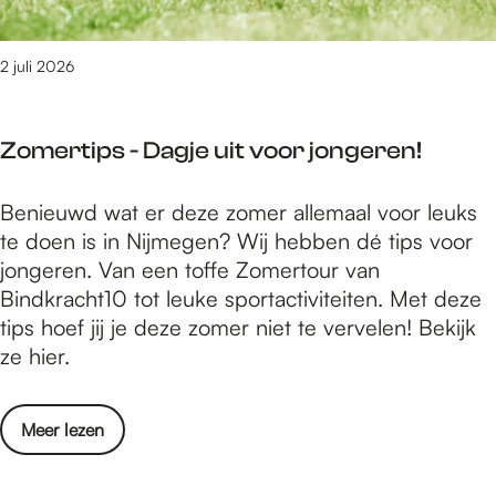
l
F
a
e
g
2 juli 2026
s
:
t
K
i
Zomertips - Dagje uit voor jongeren!
e
v
t
a
Z
Benieuwd wat er deze zomer allemaal voor leuks
i
l
o
te doen is in Nijmegen? Wij hebben dé tips voor
K
2
m
jongeren. Van een toffe Zomertour van
o
0
e
Bindkracht10 tot leuke sportactiviteiten. Met deze
t
2
r
tips hoef jij je deze zomer niet te vervelen! Bekijk
i
6
t
ze hier.
F
i
e
p
s
o
Meer lezen
s
t
v
-
i
e