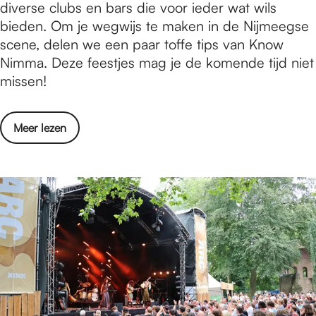
e
é
diverse clubs en bars die voor ieder wat wils
d
i
o
n
bieden. Om je wegwijs te maken in de Nijmeegse
e
n
p
a
scene, delen we een paar toffe tips van Know
f
d
i
c
Nimma. Deze feestjes mag je de komende tijd niet
i
e
n
h
missen!
l
r
N
t
m
b
i
t
t
l
o
Meer lezen
j
i
i
o
v
m
p
p
e
e
e
s
s
i
r
e
v
d
D
g
a
e
é
s
n
o
n
e
j
p
a
n
u
i
c
a
l
n
h
t
i
N
t
u