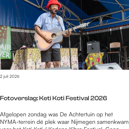
e
t
/
m
2
7
v
a
n
1
6
2 juli 2026
1
0
r
Fotoverslag: Keti Koti Festival 2026
e
s
F
Afgelopen zondag was De Achtertuin op het
u
o
NYMA-terrein dé plek waar Nijmegen samenkwam
l
t