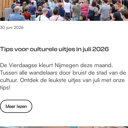
2
i
t
u
0
j
i
r
2
m
p
6
e
s
30 juni 2026
e
v
g
a
Tips voor culturele uitjes in juli 2026
s
n
e
j
n
T
De Vierdaagse kleurt Nijmegen deze maand.
u
a
i
Tussen alle wandelaars door bruist de stad van de
l
t
p
cultuur. Ontdek de leukste uitjes van juli met onze
i
u
s
tips!
2
u
v
0
r
o
2
o
Meer lezen
o
6
v
r
e
c