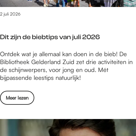
m
-
e
D
2 juli 2026
t
a
d
g
e
Dit zijn de biebtips van juli 2026
j
k
e
i
D
Ontdek wat je allemaal kan doen in de bieb! De
u
d
i
Bibliotheek Gelderland Zuid zet drie activiteiten in
i
s
t
de schijnwerpers, voor jong en oud. Mét
t
z
bijpassende leestips natuurlijk!
m
i
e
j
t
o
Meer lezen
n
d
v
d
e
e
e
k
r
b
i
D
i
d