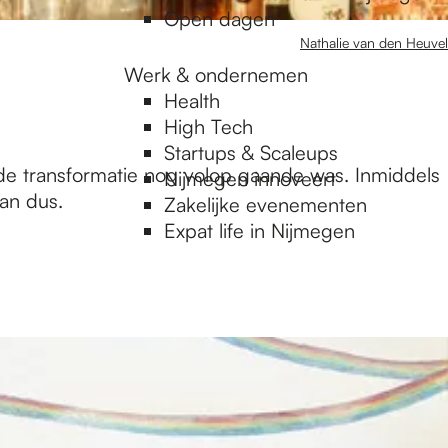
Open dagen
Nathalie van den Heuvel
Werk & ondernemen
Health
High Tech
Startups & Scaleups
e transformatie nog volop gaande was. Inmiddels
Nijmegen innoveert
an dus.
Zakelijke evenementen
Expat life in Nijmegen