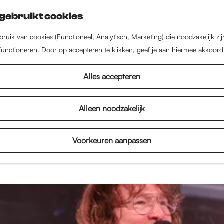
gebruikt cookies
ruik van cookies (Functioneel, Analytisch, Marketing) die noodzakelijk zi
 functioneren. Door op accepteren te klikken, geef je aan hiermee akkoord
Verhalen
Alles accepteren
Alleen noodzakelijk
een stad vol met inspirerende mensen, bijzondere 
enten. Lees interviews, bekijk fotoverslagen en on
Voorkeuren aanpassen
je alles over de binnenstad en het culturele aanbod