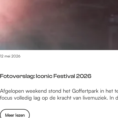
e
m
6
3
v
a
n
1
6
12 mei 2026
1
0
r
Fotoverslag: Iconic Festival 2026
e
s
F
Afgelopen weekend stond het Goffertpark in het t
u
o
focus volledig lag op de kracht van livemuziek. In 
l
t
t
o
a
o
Meer lezen
v