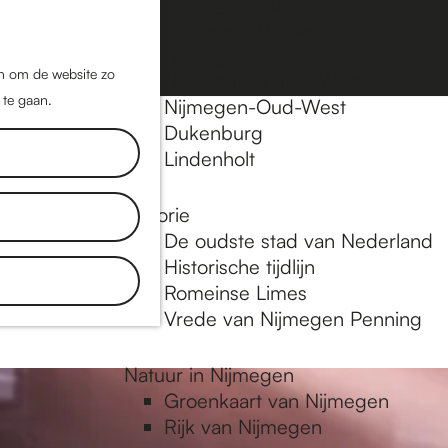
Nijmegen-Oost
Nijmegen-Midden
Z
K
Nijmegen-Zuid
o
a
M
jn om de website zo
Nijmegen-Nieuw-West
e
a
 te gaan.
e
Nijmegen-Oud-West
k
r
Dukenburg
n
e
t
Lindenholt
u
n
Historie
plekken en
De oudste stad van Nederland
tdek blogs.
Historische tijdlijn
 in
Romeinse Limes
Vrede van Nijmegen Penning
Natuur in Nijmegen
Groenkaart van Nijmegen
Rijk van Nijmegen