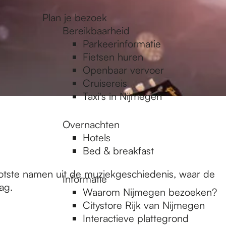
Plan je bezoek
Bereikbaarheid
Parkeerinformatie
Fietsen huren
Openbaar vervoer
Cruisereis
Taxi's in Nijmegen
Overnachten
Hotels
Bed & breakfast
ootste namen uit de muziekgeschiedenis, waar de
Informatie
ag.
Waarom Nijmegen bezoeken?
Citystore Rijk van Nijmegen
Interactieve plattegrond