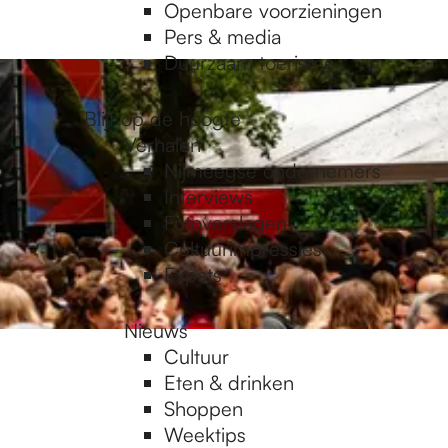
Openbare voorzieningen
Pers & media
Duurzaam toerisme
Blijf op de hoogte
Verhalen
Nijmeegse ondernemers
Interviews
Fotoverslagen
Cultuurimpressies
Expats
Nieuws
Cultuur
Eten & drinken
Shoppen
Weektips