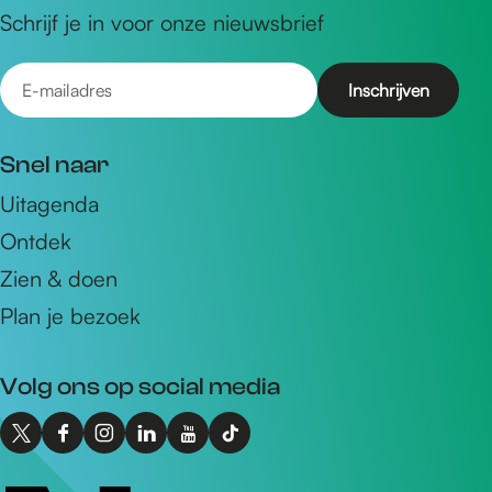
Schrijf je in voor onze nieuwsbrief
E
-
m
Snel naar
a
Uitagenda
i
Ontdek
l
a
Zien & doen
d
Plan je bezoek
r
e
Volg ons op social media
s
X
F
I
L
Y
T
I
a
n
i
o
i