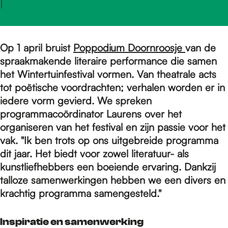
e
|
p
Op 1 april bruist
Poppodium Doornroosje
van de
spraakmakende literaire performance die samen
a
het Wintertuinfestival vormen. Van theatrale acts
tot poëtische voordrachten; verhalen worden er in
iedere vorm gevierd. We spreken
g
programmacoördinator Laurens over het
organiseren van het festival en zijn passie voor het
vak. "Ik ben trots op ons uitgebreide programma
e
dit jaar. Het biedt voor zowel literatuur- als
kunstliefhebbers een boeiende ervaring. Dankzij
talloze samenwerkingen hebben we een divers en
krachtig programma samengesteld."
Inspiratie en samenwerking