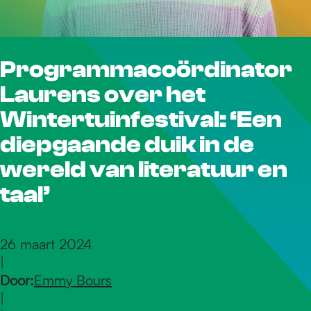
r
Programmacoördinator
d
Laurens over het
e
Wintertuinfestival: ‘Een
diepgaande duik in de
h
wereld van literatuur en
taal’
o
26 maart 2024
m
|
Door:
Emmy Bours
|