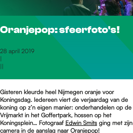
r
Oranjepop: sfeerfoto's!
d
e
28 april 2019
|
|
|
h
o
Gisteren kleurde heel Nijmegen oranje voor
Koningsdag. Iedereen viert de verjaardag van de
koning op z’n eigen manier: onderhandelen op de
m
Vrijmarkt in het Goffertpark, hossen op het
Koningsplein… Fotograaf
Edwin Smits
ging met zijn
camera in de aanslag naar Oranjepop!