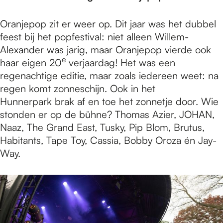
e
Oranjepop zit er weer op. Dit jaar was het dubbel
p
feest bij het popfestival: niet alleen Willem-
Alexander was jarig, maar Oranjepop vierde ook
e
haar eigen 20
verjaardag! Het was een
a
regenachtige editie, maar zoals iedereen weet: na
regen komt zonneschijn. Ook in het
Hunnerpark brak af en toe het zonnetje door. Wie
g
stonden er op de bühne? Thomas Azier, JOHAN,
Naaz, The Grand East, Tusky, Pip Blom, Brutus,
e
Habitants, Tape Toy, Cassia, Bobby Oroza én Jay-
Way.