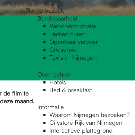
Plan je bezoek
Bereikbaarheid
Parkeerinformatie
Fietsen huren
Openbaar vervoer
Cruisereis
Taxi's in Nijmegen
Overnachten
Hotels
Bed & breakfast
 de film te
k deze maand.
Informatie
Waarom Nijmegen bezoeken?
Citystore Rijk van Nijmegen
Interactieve plattegrond