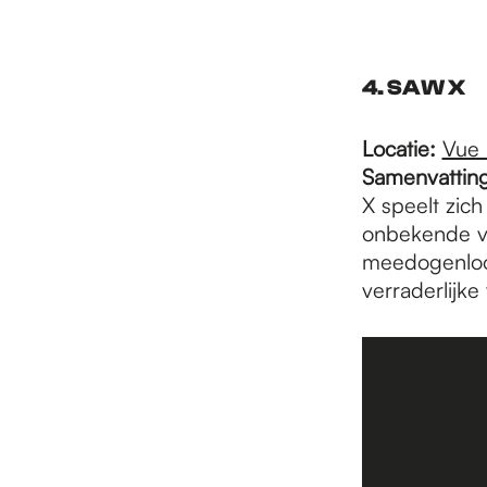
4. SAW X
Locatie:
Vue 
Samenvatting
X speelt zic
onbekende ve
meedogenloos
verraderlijke 