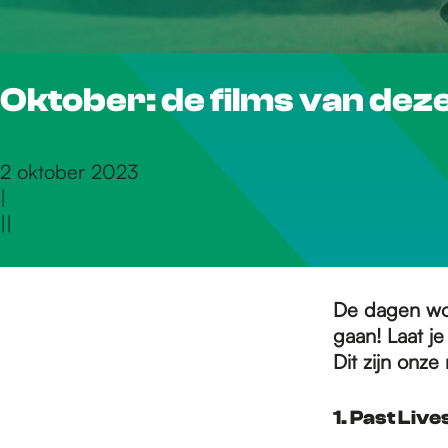
r
Oktober: de films van de
d
e
2 oktober 2023
|
|
|
h
o
De dagen wor
gaan! Laat j
Dit zijn onze
m
1. Past Live