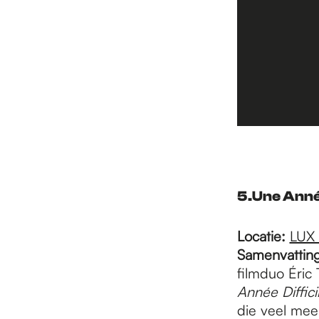
5.
Une Année
Locatie:
LUX
Samenvattin
filmduo Éric 
Année Diffici
die veel mee