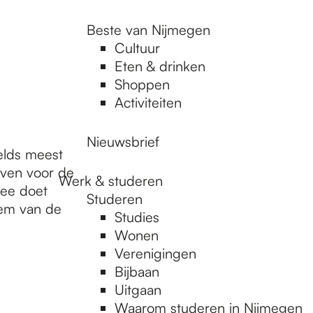
Beste van Nijmegen
Cultuur
Eten & drinken
Shoppen
Activiteiten
Nieuwsbrief
elds meest
even voor de
Werk & studeren
zee doet
Studeren
dem van de
Studies
Wonen
Verenigingen
Bijbaan
Uitgaan
Waarom studeren in Nijmegen