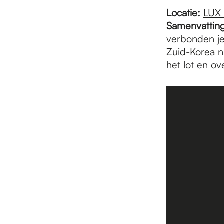
e
Locatie:
LUX
Samenvattin
p
verbonden jeu
Zuid-Korea n
het lot en o
a
g
e