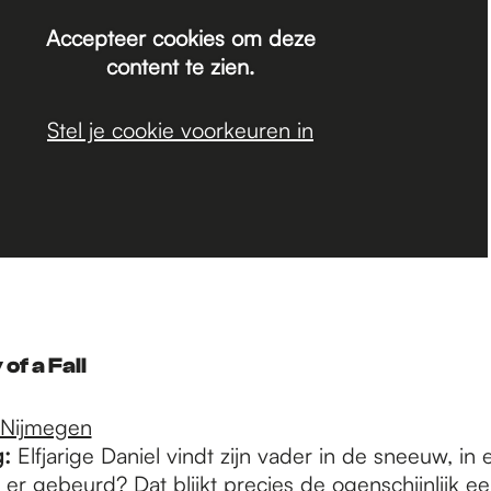
Accepteer cookies om deze
content te zien.
Stel je cookie voorkeuren in
of a Fall
 Nijmegen
g:
Elfjarige Daniel vindt zijn vader in de sneeuw, in 
 er gebeurd? Dat blijkt precies de ogenschijnlijk 