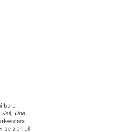
itbare
vie!
),
Une
erkwisters
 ze zich uit