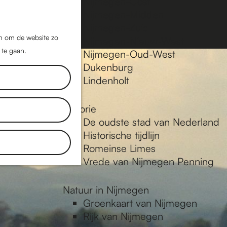
Nijmegen-Oost
Nijmegen-Midden
Z
K
Nijmegen-Zuid
o
a
M
jn om de website zo
Nijmegen-Nieuw-West
e
a
 te gaan.
e
Nijmegen-Oud-West
k
r
Dukenburg
n
e
t
Lindenholt
u
n
Historie
De oudste stad van Nederland
Historische tijdlijn
Romeinse Limes
Vrede van Nijmegen Penning
Natuur in Nijmegen
Groenkaart van Nijmegen
Rijk van Nijmegen