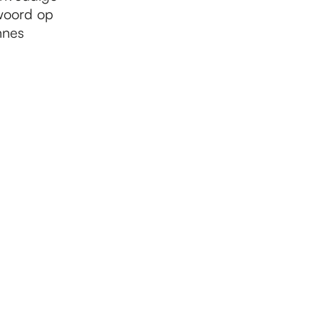
oord op
nnes