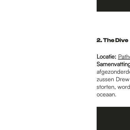
2. The Dive
Locatie:
Path
Samenvatting
afgezonderde
zussen Drew 
storten, wor
oceaan.