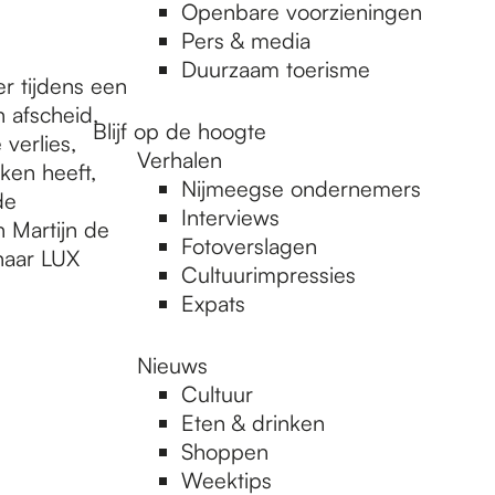
Openbare voorzieningen
Pers & media
Duurzaam toerisme
r tijdens een
 afscheid,
Blijf op de hoogte
verlies,
Verhalen
ken heeft,
Nijmeegse ondernemers
de
Interviews
 Martijn de
Fotoverslagen
 naar LUX
Cultuurimpressies
Expats
Nieuws
Cultuur
Eten & drinken
Shoppen
Weektips