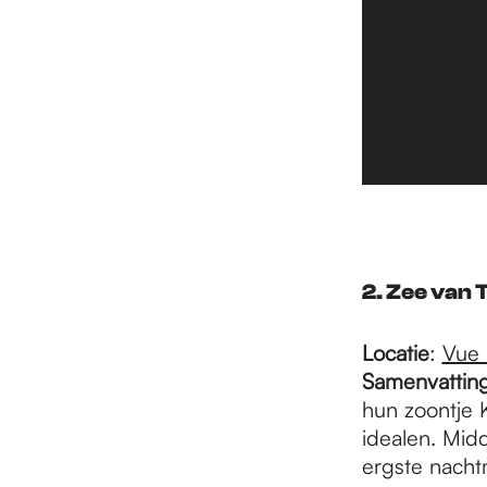
2. Zee van T
Locatie
:
Vue 
Samenvattin
hun zoontje 
idealen. Mid
ergste nacht