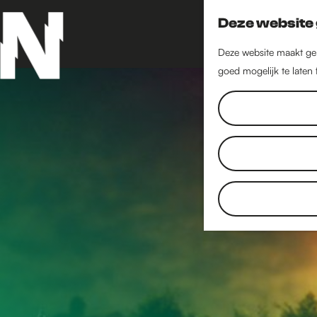
Deze website 
Deze website maakt geb
goed mogelijk te laten
G
a
n
a
a