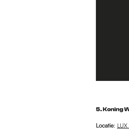
5. Koning 
Locatie
:
LUX