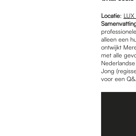
e
Locatie
:
LUX
p
Samenvattin
professionel
alleen een hu
a
ontwijkt Mer
met alle gev
Nederlandse 
g
Jong (regisse
voor een Q
e