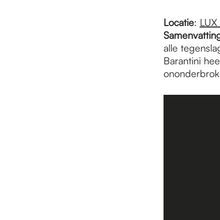
Locatie
:
LUX
Samenvattin
alle tegensla
Barantini hee
ononderbrok