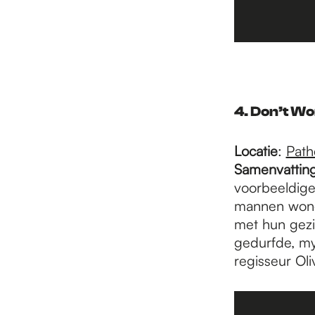
4. Don’t Wo
Locatie
:
Path
Samenvattin
voorbeeldige
mannen wonen
met hun gezin
gedurfde, mys
regisseur Oli