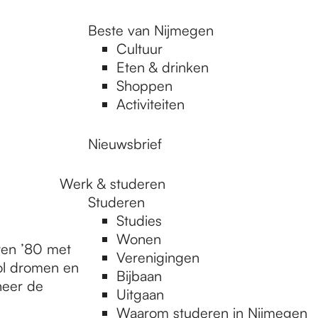
Beste van Nijmegen
Cultuur
Eten & drinken
Shoppen
Activiteiten
Nieuwsbrief
Werk & studeren
Studeren
Studies
Wonen
aren ’80 met
Verenigingen
vol dromen en
Bijbaan
neer de
Uitgaan
Waarom studeren in Nijmegen