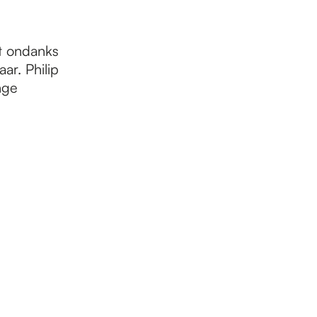
t ondanks
ar. Philip
nge