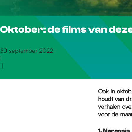
r
Oktober: de films van de
d
e
30 september 2022
|
|
|
h
o
Ook in oktobe
houdt van dr
verhalen over 
m
voor de maa
1. Narcosis