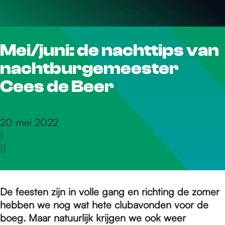
r
Mei/juni: de nachttips van
d
nachtburgemeester
e
Cees de Beer
h
20 mei 2022
|
|
|
o
m
De feesten zijn in volle gang en richting de zomer
hebben we nog wat hete clubavonden voor de
boeg. Maar natuurlijk krijgen we ook weer