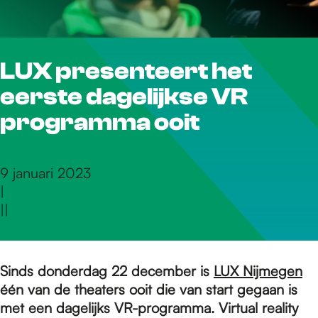
r
LUX presenteert het
d
eerste dagelijkse VR
e
programma ooit
h
9 januari 2023
|
|
|
o
m
Sinds donderdag 22 december is
LUX Nijmegen
één van de theaters ooit die van start gegaan is
met een dagelijks VR-programma. Virtual reality