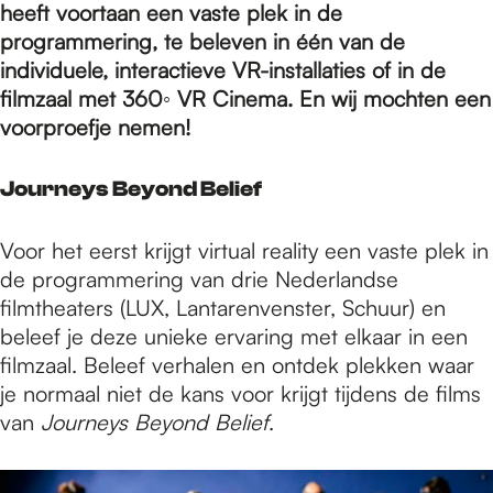
e
heeft voortaan een vaste plek in de
programmering, te beleven in één van de
individuele, interactieve VR-installaties of in de
p
filmzaal met 360
◦ VR Cinema. En wij mochten een
voorproefje nemen!
a
Journeys Beyond Belief
g
Voor het eerst krijgt virtual reality een vaste plek in
de programmering van drie Nederlandse
e
filmtheaters (LUX, Lantarenvenster, Schuur) en
beleef je deze unieke ervaring met elkaar in een
filmzaal. Beleef verhalen en ontdek plekken waar
je normaal niet de kans voor krijgt tijdens de films
van
Journeys Beyond Belief
.