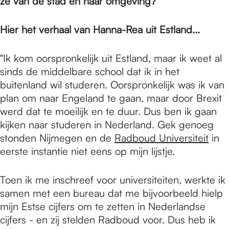
e
ze van de stad en haar omgeving?
Hier het verhaal van Hanna-Rea uit Estland...
p
"Ik kom oorspronkelijk uit Estland, maar ik weet al
a
sinds de middelbare school dat ik in het
buitenland wil studeren. Oorspronkelijk was ik van
plan om naar Engeland te gaan, maar door Brexit
g
werd dat te moeilijk en te duur. Dus ben ik gaan
kijken naar studeren in Nederland. Gek genoeg
stonden Nijmegen en de
Radboud Universiteit
in
e
eerste instantie niet eens op mijn lijstje.
Toen ik me inschreef voor universiteiten, werkte ik
samen met een bureau dat me bijvoorbeeld hielp
mijn Estse cijfers om te zetten in Nederlandse
cijfers - en zij stelden Radboud voor. Dus heb ik