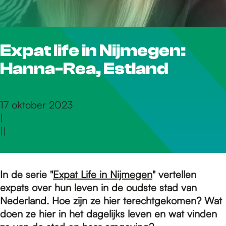
r
Expat life in Nijmegen:
d
Hanna-Rea, Estland
e
17 oktober 2023
|
h
|
|
o
In de serie "
Expat Life in Nijmegen
" vertellen
expats over hun leven in de oudste stad van
m
Nederland. Hoe zijn ze hier terechtgekomen? Wat
doen ze hier in het dagelijks leven en wat vinden