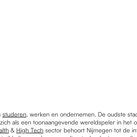
n
studeren
, werken en ondernemen. De oudste stad
t zich als een toonaangevende wereldspeler in het
alth
&
High Tech
sector behoort Nijmegen tot de int