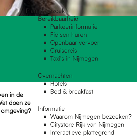
Plan je bezoek
Bereikbaarheid
Parkeerinformatie
Fietsen huren
Openbaar vervoer
Cruisereis
Taxi's in Nijmegen
Overnachten
Hotels
Bed & breakfast
ven in de
Wat doen ze
Informatie
ar omgeving?
Waarom Nijmegen bezoeken?
Citystore Rijk van Nijmegen
Interactieve plattegrond