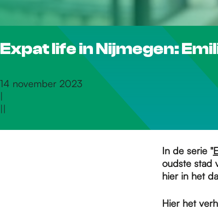
r
Expat life in Nijmegen: Emi
d
e
14 november 2023
|
|
|
h
o
In de serie "
E
oudste stad 
hier in het 
m
Hier het verh