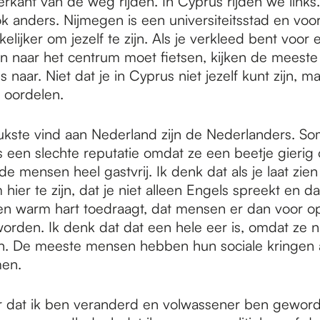
rkant van de weg rijden. In Cyprus rijden we links. 
k anders. Nijmegen is een universiteitsstad en voor 
ijker om jezelf te zijn. Als je verkleed bent voor 
n naar het centrum moet fietsen, kijken de meest
s naar. Niet dat je in Cyprus niet jezelf kunt zijn, 
 oordelen.
eukste vind aan Nederland zijn de Nederlanders. So
een slechte reputatie omdat ze een beetje gierig o
de mensen heel gastvrij. Ik denk dat als je laat zien
 hier te zijn, dat je niet alleen Engels spreekt en da
n warm hart toedraagt, dat mensen er dan voor o
worden. Ik denk dat dat een hele eer is, omdat ze 
jn. De meeste mensen hebben hun sociale kringen al
en.
r dat ik ben veranderd en volwassener ben geword