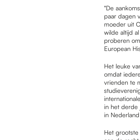
e
"De aankomst
paar dagen v
p
moeder uit C
wilde altijd
proberen om 
a
European His
g
Het leuke van
omdat iedere
vrienden te m
e
studieverenig
international
in het derde 
in Nederland
Het grootste 