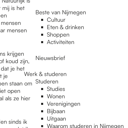
Natuurlijk is
mij is het
Beste van Nijmegen
een
Cultuur
e mensen
Eten & drinken
maar mensen
Shoppen
Activiteiten
ms krijgen
Nieuwsbrief
f koud zijn,
 dat je het
Werk & studeren
t je
Studeren
pen staan om
Studies
niet open
Wonen
 als ze hier
Verenigingen
Bijbaan
Uitgaan
en sinds ik
Waarom studeren in Nijmegen