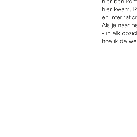
hier ben kom
hier kwam. Ra
en internation
Als je naar h
- in elk opzi
hoe ik de wer