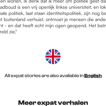
en wonen. Ik denk dat ik meer om politiek geef da
dboud is een vrij openlijk linkse universiteit, en lok
ale politiek, laat staan identiteitspolitiek, zijn nog be
et buitenland verhuist, ontmoet je mensen die anders
cht - en dat heeft echt mijn ogen geopend. Het beï
eld zie."
All expat stories are also available in
English
Meer expat verhalen