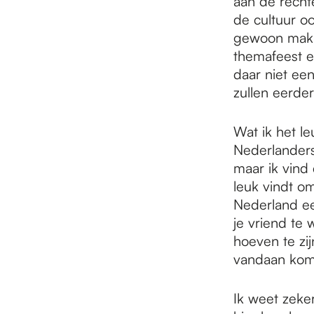
aan de rechte
de cultuur oo
gewoon makkel
themafeest e
daar niet een
zullen eerder
Wat ik het l
Nederlanders 
maar ik vind 
leuk vindt om
Nederland ee
je vriend te 
hoeven te zi
vandaan kom
Ik weet zeke