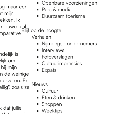
Openbare voorzieningen
nog maar een
Pers & media
t mijn
Duurzaam toerisme
ekken. Ik
 nieuwe taal
Blijf op de hoogte
mparative
Verhalen
Nijmeegse ondernemers
Interviews
delijk is
Fotoverslagen
lijk om
Cultuurimpressies
bij mijn
Expats
an de weinige
m ervaren. En
Nieuws
lig", zoals ze
Cultuur
Eten & drinken
Shoppen
dat jullie
Weektips