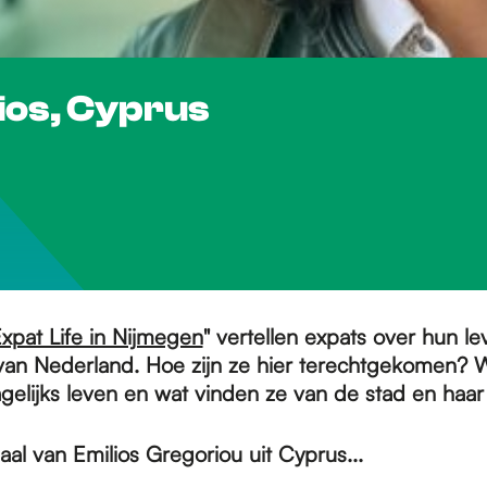
lios, Cyprus
xpat Life in Nijmegen
" vertellen expats over hun le
van Nederland. Hoe zijn ze hier terechtgekomen? 
dagelijks leven en wat vinden ze van de stad en ha
aal van Emilios Gregoriou uit Cyprus...