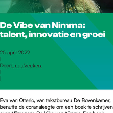
r
De Vibe van Nimma:
d
talent, innovatie en groei
e
25 april 2022
|
h
Door:
Luus Veeken
|
o
|
m
Eva van Otterlo, van tekstbureau De Bovenkamer,
benutte de coranaleegte om een boek te schrijven