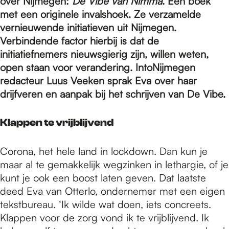
e
over Nijmegen:
De Vibe van Nimma
. Een boek
met een originele invalshoek. Ze verzamelde
vernieuwende initiatieven uit Nijmegen.
p
Verbindende factor hierbij is dat de
initiatiefnemers nieuwsgierig zijn, willen weten,
open staan voor verandering. IntoNijmegen
a
redacteur Luus Veeken sprak Eva over haar
drijfveren en aanpak bij het schrijven van De Vibe.
g
Klappen te vrijblijvend
e
Corona, het hele land in lockdown. Dan kun je
maar al te gemakkelijk wegzinken in lethargie, of je
kunt je ook een boost laten geven. Dat laatste
deed Eva van Otterlo, ondernemer met een eigen
tekstbureau. ‘Ik wilde wat doen, iets concreets.
Klappen voor de zorg vond ik te vrijblijvend. Ik