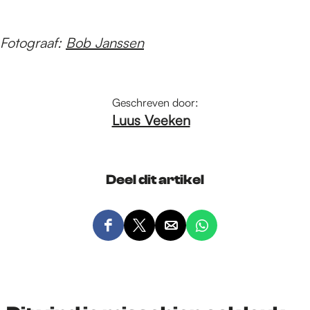
Fotograaf:
Bob Janssen
Geschreven door:
Luus Veeken
Deel dit artikel
D
D
D
D
e
e
e
e
e
e
e
e
l
l
l
l
d
d
d
d