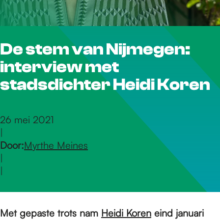
r
De stem van Nijmegen:
d
interview met
e
stadsdichter Heidi Koren
h
26 mei 2021
|
Door:
Myrthe Meines
o
|
|
m
Met gepaste trots nam
Heidi Koren
eind januari