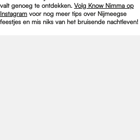
e
valt genoeg te ontdekken.
Volg Know Nimma op
Instagram
voor nog meer tips over Nijmeegse
p
feestjes en mis niks van het bruisende nachtleven!
a
g
e