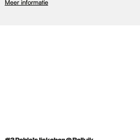
Meer informatie
#2
Pablo’s Ijskobar​ @ Rolluik