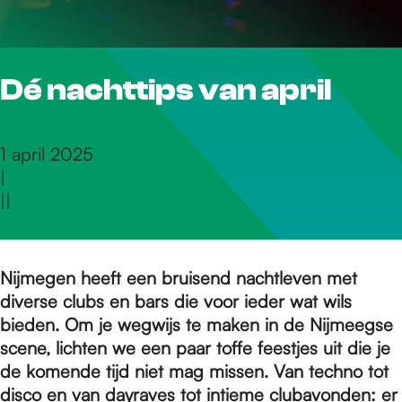
r
Dé nachttips van april
d
e
1 april 2025
|
|
|
h
o
Nijmegen heeft een bruisend nachtleven met
diverse clubs en bars die voor ieder wat wils
bieden. Om je wegwijs te maken in de Nijmeegse
m
scene, lichten we een paar toffe feestjes uit die je
de komende tijd niet mag missen. Van techno tot
disco en van dayraves tot intieme clubavonden: er