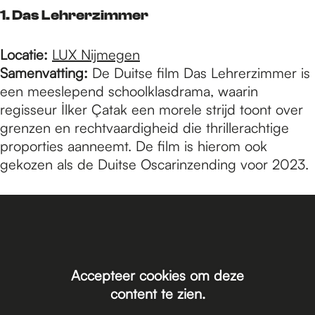
e
1. Das Lehrerzimmer
p
Locatie:
LUX Nijmegen
Samenvatting:
De Duitse film Das Lehrerzimmer is
een meeslepend schoolklasdrama, waarin
a
regisseur İlker Çatak een morele strijd toont over
grenzen en rechtvaardigheid die thrillerachtige
proporties aanneemt. De film is hierom ook
g
gekozen als de Duitse Oscarinzending voor 2023.
e
Accepteer cookies om deze
content te zien.