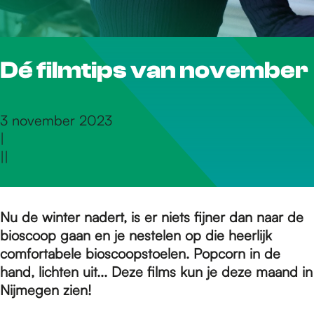
r
Dé filmtips van november
d
e
3 november 2023
|
|
|
h
o
Nu de winter nadert, is er niets fijner dan naar de
bioscoop gaan en je nestelen op die heerlijk
comfortabele bioscoopstoelen. Popcorn in de
m
hand, lichten uit... Deze films kun je deze maand in
Nijmegen zien!