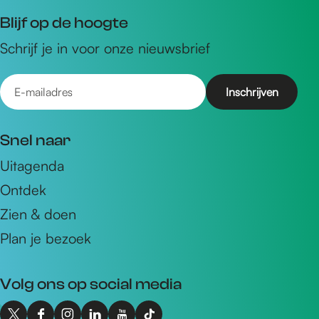
Blijf op de hoogte
Schrijf je in voor onze nieuwsbrief
E
-
m
Snel naar
a
Uitagenda
i
Ontdek
l
a
Zien & doen
d
Plan je bezoek
r
e
Volg ons op social media
s