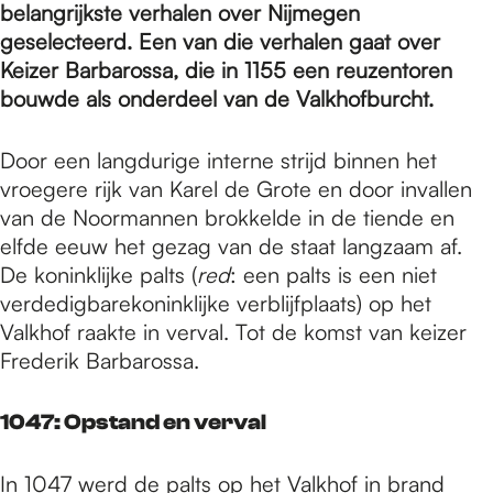
e
belangrijkste verhalen over Nijmegen
geselecteerd. Een van die verhalen gaat over
Keizer Barbarossa, die in 1155 een reuzentoren
p
bouwde als onderdeel van de Valkhofburcht.
a
Door een langdurige interne strijd binnen het
vroegere rijk van Karel de Grote en door invallen
van de Noormannen brokkelde in de tiende en
g
elfde eeuw het gezag van de staat langzaam af.
De koninklijke palts (
red
: een palts is een niet
verdedigbarekoninklijke verblijfplaats) op het
e
Valkhof raakte in verval. Tot de komst van keizer
Frederik Barbarossa.
1047: Opstand en verval
In 1047 werd de palts op het Valkhof in brand