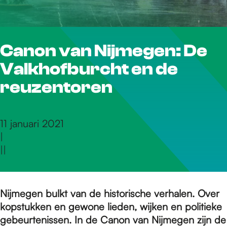
r
Canon van Nijmegen: De
d
Valkhofburcht en de
e
reuzentoren
h
11 januari 2021
|
|
|
o
m
Nijmegen bulkt van de historische verhalen. Over
kopstukken en gewone lieden, wijken en politieke
gebeurtenissen. In de Canon van Nijmegen zijn de