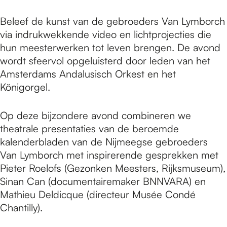
e
Beleef de kunst van de gebroeders Van Lymborch
via indrukwekkende video en lichtprojecties die
p
hun meesterwerken tot leven brengen. De avond
wordt sfeervol opgeluisterd door leden van het
a
Amsterdams Andalusisch Orkest en het
Königorgel.
g
Op deze bijzondere avond combineren we
theatrale presentaties van de beroemde
e
kalenderbladen van de Nijmeegse gebroeders
Van Lymborch met inspirerende gesprekken met
Pieter Roelofs (Gezonken Meesters, Rijksmuseum),
Sinan Can (documentairemaker BNNVARA) en
Mathieu Deldicque (directeur Musée Condé
Chantilly).