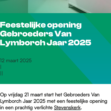
r
Feestelijke opening
d
Gebroeders Van
e
Lymborch Jaar 2025
h
12 maart 2025
|
|
|
o
m
Op vrijdag 21 maart start het Gebroeders Van
Lymborch Jaar 2025 met een feestelijke opening
in een prachtig verlichte
Stevenskerk
.