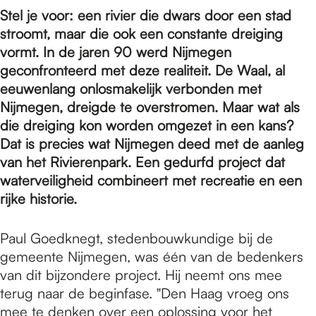
e
Stel je voor: een rivier die dwars door een stad
stroomt, maar die ook een constante dreiging
p
vormt. In de jaren 90 werd Nijmegen
geconfronteerd met deze realiteit. De Waal, al
eeuwenlang onlosmakelijk verbonden met
a
Nijmegen, dreigde te overstromen. Maar wat als
die dreiging kon worden omgezet in een kans?
Dat is precies wat Nijmegen deed met de aanleg
g
van het Rivierenpark. Een gedurfd project dat
waterveiligheid combineert met recreatie en een
e
rijke historie.
Paul Goedknegt, stedenbouwkundige bij de
gemeente Nijmegen, was één van de bedenkers
van dit bijzondere project. Hij neemt ons mee
terug naar de beginfase. "Den Haag vroeg ons
mee te denken over een oplossing voor het