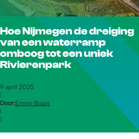
r
Hoe Nijmegen de dreiging
d
van een waterramp
e
omboog tot een uniek
Rivierenpark
h
9 april 2025
|
o
Door:
Emmy Bours
|
m
|