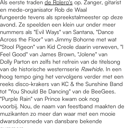
Als eerste traden
de Rolero's
op. Zanger, gitarist
en mede-organisator Rob de Waal
fungeerde tevens als spreekstalmeester op deze
avond. Ze speelden een klein uur onder meer
nummers als "Evil Ways" van Santana, "Dance
Across the Floor" van Jimmy Bohorne met wat
"Stool Pigeon" van Kid Creole daarin verweven, "I
Feel Good" van James Brown, "Jolene" van
Dolly Parton en zelfs het refrein van de titelsong
van de historische westernserie
Rawhide
. In een
hoog tempo ging het vervolgens verder met een
reeks disco-krakers van KC & the Sunshine Band
tot "You Should Be Dancing" van de BeeGees.
"Purple Rain" van Prince kwam ook nog
voorbij. Nou, de naam van feestband maakten de
muzikanten zo meer dan waar met een mooie
dwarsdoorsnede van dansbare bekende