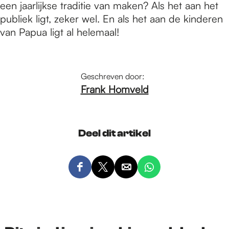
een jaarlijkse traditie van maken? Als het aan het
publiek ligt, zeker wel. En als het aan de kinderen
van Papua ligt al helemaal!
Geschreven door:
Frank Homveld
Deel dit artikel
D
D
D
D
e
e
e
e
e
e
e
e
l
l
l
l
d
d
d
d