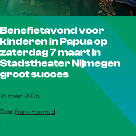
r
Benefietavond voor
d
kinderen in Papua op
e
zaterdag 7 maart in
Stadstheater Nijmegen
h
groot succes
o
16 maart 2026
|
Door:
Frank Homveld
m
|
|