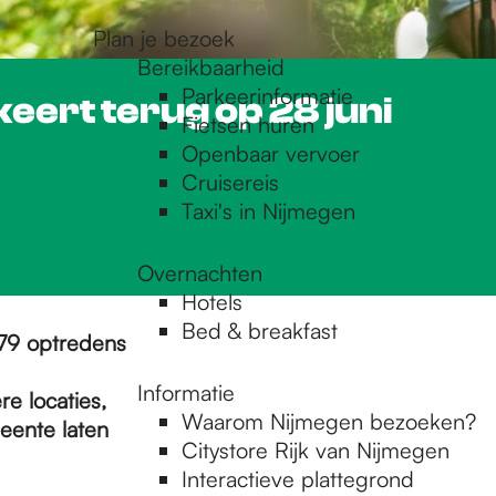
Plan je bezoek
Bereikbaarheid
Parkeerinformatie
 keert terug op 28 juni
Fietsen huren
Openbaar vervoer
Cruisereis
Taxi's in Nijmegen
Overnachten
Hotels
Bed & breakfast
279 optredens
Informatie
e locaties,
Waarom Nijmegen bezoeken?
eente laten
Citystore Rijk van Nijmegen
Interactieve plattegrond