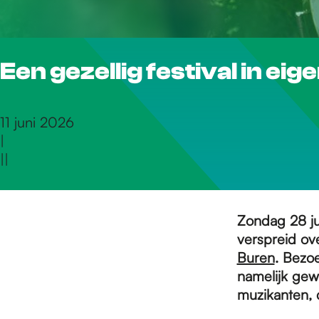
r
Een gezellig festival in eig
d
e
11 juni 2026
|
|
|
h
o
Zondag 28 ju
verspreid ove
Buren
. Bezoe
m
namelijk gew
muzikanten, 