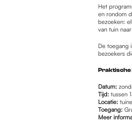
e
Het programm
en rondom de
p
bezoeken: el
van tuin naar
a
De toegang is
bezoekers di
g
Praktische 
e
Datum:
zond
Tijd:
tussen 
Locatie:
tuin
Toegang:
Gra
Meer informa