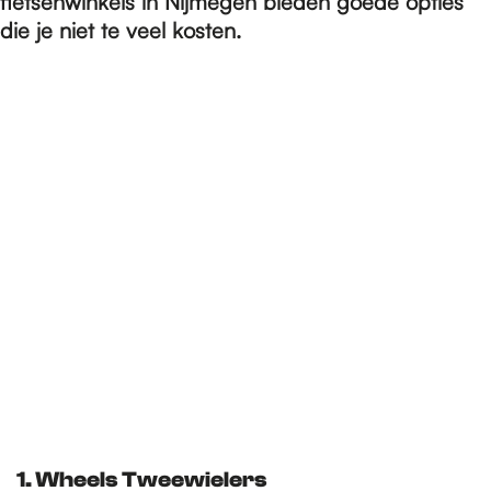
e
fietsenwinkels in Nijmegen bieden goede opties
die je niet te veel kosten.
p
a
g
e
1. Wheels Tweewielers