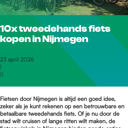
r
10x tweedehands fiets
d
kopen in Nijmegen
e
23 april 2026
|
h
|
|
o
Fietsen door Nijmegen is altijd een goed idee,
zeker als je kunt rekenen op een betrouwbare en
m
betaalbare tweedehands fiets. Of je nu door de
stad wilt cruisen of lange ritten wilt maken, de