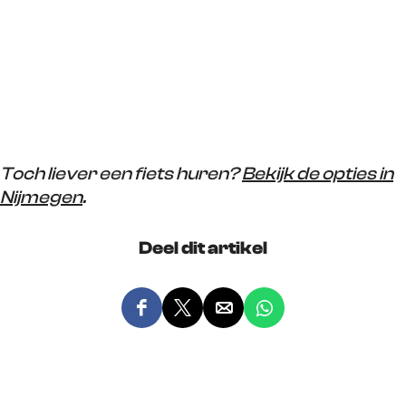
Toch liever een fiets huren?
Bekijk de opties in
Nijmegen
.
Deel dit artikel
D
D
D
D
e
e
e
e
e
e
e
e
l
l
l
l