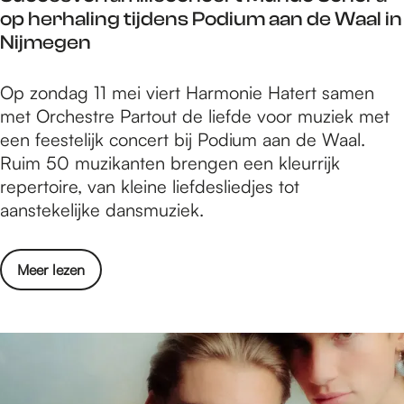
o
op herhaling tijdens Podium aan de Waal in
t
p
Nijmegen
e
2
e
4
S
Op zondag 11 mei viert Harmonie Hatert samen
l
m
u
met Orchestre Partout de liefde voor muziek met
H
e
c
een feestelijk concert bij Podium aan de Waal.
e
i
c
Ruim 50 muzikanten brengen een kleurrijk
r
2
e
repertoire, van kleine liefdesliedjes tot
n
0
s
aanstekelijke dansmuziek.
e
2
v
n
5
o
o
o
Meer lezen
l
p
v
f
2
e
a
4
r
m
m
S
i
e
u
l
i