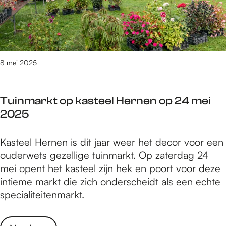
N
a
d
i
i
a
e
s
j
n
r
i
m
d
e
e
e
e
n
B
8 mei 2025
g
W
v
e
e
a
a
a
n
a
n
Tuinmarkt op kasteel Hernen op 24 mei
c
o
l
m
2025
h
p
z
u
i
1
i
z
T
Kasteel Hernen is dit jaar weer het decor voor een
n
7
n
i
u
ouderwets gezellige tuinmarkt. Op zaterdag 24
N
e
d
e
i
mei opent het kasteel zijn hek en poort voor deze
i
n
e
k
n
intieme markt die zich onderscheidt als een echte
j
1
r
m
specialiteitenmarkt.
m
8
e
a
e
m
n
r
g
e
v