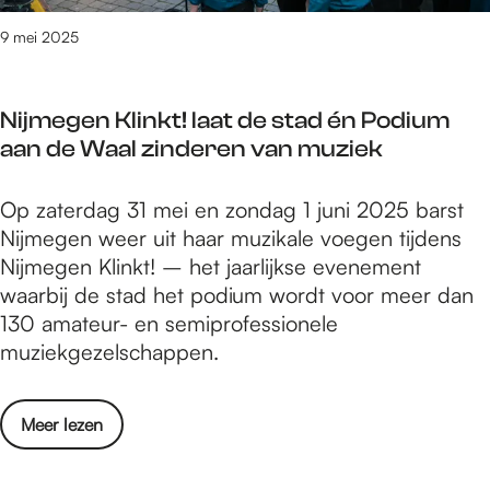
e
d
k
9 mei 2025
E
a
r
s
f
Nijmegen Klinkt! laat de stad én Podium
t
g
aan de Waal zinderen van muziek
R
o
a
e
N
Op zaterdag 31 mei en zondag 1 juni 2025 barst
d
d
i
Nijmegen weer uit haar muzikale voegen tijdens
b
:
j
Nijmegen Klinkt! – het jaarlijkse evenement
o
H
m
waarbij de stad het podium wordt voor meer dan
u
e
e
130 amateur- en semiprofessionele
d
t
g
muziekgezelschappen.
E
t
e
r
i
n
f
j
o
Meer lezen
K
g
d
v
l
o
s
e