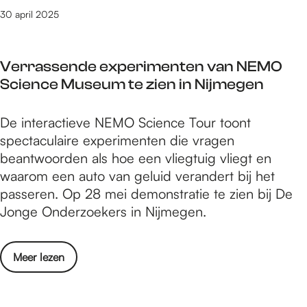
t
5
e
30 april 2025
s
l
g
o
e
Verrassende experimenten van NEMO
v
s
Science Museum te zien in Nijmegen
e
e
n
l
V
De interactieve NEMO Science Tour toont
d
e
e
spectaculaire experimenten die vragen
e
c
r
beantwoorden als hoe een vliegtuig vliegt en
a
t
r
waarom een auto van geluid verandert bij het
c
e
a
passeren. Op 28 mei demonstratie te zien bij De
t
e
s
Jonge Onderzoekers in Nijmegen.
s
r
s
g
d
e
e
v
o
Meer lezen
n
s
o
v
d
e
o
e
e
l