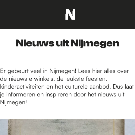
G
a
n
Nieuws uit Nijmegen
a
a
r
d
Er gebeurt veel in Nijmegen! Lees hier alles over
e
de nieuwste winkels, de leukste feesten,
h
kinderactiviteiten en het culturele aanbod. Dus laat
o
je informeren en inspireren door het nieuws uit
m
Nijmegen!
e
p
7
a
6
g
6