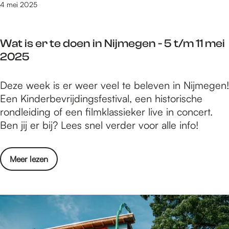
d
t
4 mei 2025
g
e
e
i
e
r
n
p
n
h
s
Wat is er te doen in Nijmegen - 5 t/m 11 mei
s
-
a
P
2025
i
5
l
o
n
t
i
d
W
Deze week is er weer veel te beleven in Nijmegen!
N
/
n
i
a
Een Kinderbevrijdingsfestival, een historische
i
m
g
u
t
rondleiding of een filmklassieker live in concert.
j
1
t
m
i
Ben jij er bij? Lees snel verder voor alle info!
m
1
i
a
s
e
m
j
a
e
g
e
d
o
Meer lezen
n
r
e
i
e
v
d
t
n
2
n
e
e
e
-
0
s
r
W
d
5
2
P
W
a
o
t
5
o
a
a