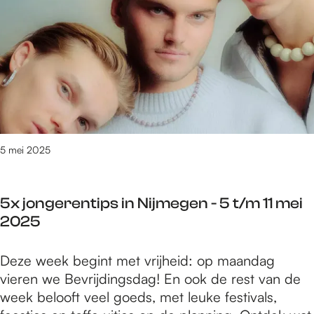
c
i
2
c
e
0
e
c
2
s
o
5
v
n
o
c
l
e
f
r
a
5 mei 2025
t
m
M
i
u
5x jongerentips in Nijmegen - 5 t/m 11 mei
l
n
2025
i
d
e
o
5
Deze week begint met vrijheid: op maandag
c
S
x
vieren we Bevrijdingsdag! En ook de rest van de
o
o
j
week belooft veel goeds, met leuke festivals,
n
n