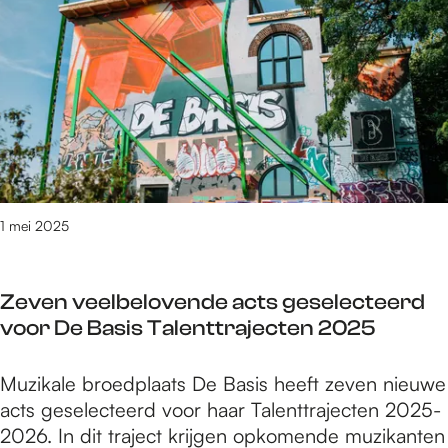
e
/
d
t
l
n
m
i
i
i
i
1
u
s
n
n
1
m
e
N
N
m
a
r
i
i
e
a
t
j
j
i
n
e
m
m
2
d
d
e
e
0
e
o
1 mei 2025
g
g
2
W
e
e
e
5
a
n
n
n
Zeven veelbelovende acts geselecteerd
a
i
-
voor De Basis Talenttrajecten 2025
l
n
5
i
N
t
n
Z
Muzikale broedplaats De Basis heeft zeven nieuwe
i
/
N
e
acts geselecteerd voor haar Talenttrajecten 2025-
j
m
i
v
2026. In dit traject krijgen opkomende muzikanten
m
1