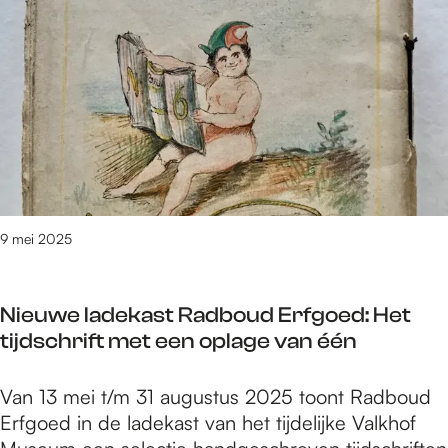
e
t
/
m
7
7
4
v
a
n
9 mei 2025
3
0
8
Nieuwe ladekast Radboud Erfgoed: Het
9
tijdschrift met een oplage van één
r
e
N
Van 13 mei t/m 31 augustus 2025 toont Radboud
s
i
Erfgoed in de ladekast van het tijdelijke Valkhof
u
e