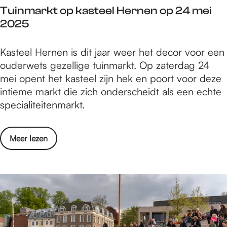
n
a
n
Tuinmarkt op kasteel Hernen op 24 mei
c
o
l
m
2025
h
p
z
u
i
1
i
z
T
Kasteel Hernen is dit jaar weer het decor voor een
n
7
n
i
u
ouderwets gezellige tuinmarkt. Op zaterdag 24
N
e
d
e
i
mei opent het kasteel zijn hek en poort voor deze
i
n
e
k
n
intieme markt die zich onderscheidt als een echte
j
1
r
m
specialiteitenmarkt.
m
8
e
a
e
m
n
r
g
e
v
o
Meer lezen
k
e
i
a
v
t
n
2
n
e
o
o
0
m
r
p
p
2
u
T
k
1
5
z
u
a
7
i
i
s
e