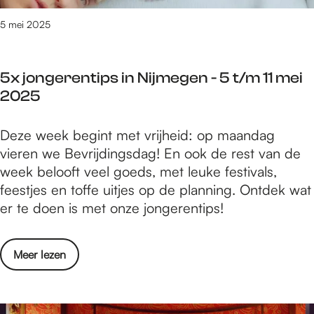
f
r
a
5 mei 2025
t
m
M
i
u
5x jongerentips in Nijmegen - 5 t/m 11 mei
l
n
2025
i
d
e
o
5
Deze week begint met vrijheid: op maandag
c
S
x
vieren we Bevrijdingsdag! En ook de rest van de
o
o
j
week belooft veel goeds, met leuke festivals,
n
n
o
feestjes en toffe uitjes op de planning. Ontdek wat
c
o
n
er te doen is met onze jongerentips!
e
r
g
r
a
e
t
o
o
Meer lezen
r
M
p
v
e
u
h
e
n
n
e
r