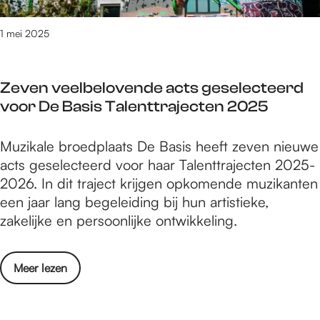
m
m
2
d
d
e
e
0
e
o
1 mei 2025
g
g
2
W
e
e
e
5
a
n
n
n
Zeven veelbelovende acts geselecteerd
a
i
-
voor De Basis Talenttrajecten 2025
l
n
5
i
N
t
n
Z
Muzikale broedplaats De Basis heeft zeven nieuwe
i
/
N
e
acts geselecteerd voor haar Talenttrajecten 2025-
j
m
i
v
2026. In dit traject krijgen opkomende muzikanten
m
1
j
e
een jaar lang begeleiding bij hun artistieke,
e
1
m
n
zakelijke en persoonlijke ontwikkeling.
g
m
e
v
e
e
g
e
n
i
o
Meer lezen
e
e
-
2
v
n
l
5
0
e
b
t