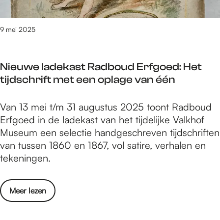
i
t
e
t
n
9 mei 2025
i
d
j
a
d
Nieuwe ladekast Radboud Erfgoed: Het
g
e
tijdschrift met een oplage van één
e
n
n
s
N
Van 13 mei t/m 31 augustus 2025 toont Radboud
f
L
i
Erfgoed in de ladekast van het tijdelijke Valkhof
e
i
e
Museum een selectie handgeschreven tijdschriften
e
n
u
van tussen 1860 en 1867, vol satire, verhalen en
s
d
w
tekeningen.
t
e
e
t
n
l
i
b
o
Meer lezen
a
j
e
v
d
d
r
e