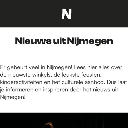
G
a
n
Nieuws uit Nijmegen
a
a
r
d
Er gebeurt veel in Nijmegen! Lees hier alles over
e
de nieuwste winkels, de leukste feesten,
h
kinderactiviteiten en het culturele aanbod. Dus laat
o
je informeren en inspireren door het nieuws uit
m
Nijmegen!
e
p
7
a
6
g
6