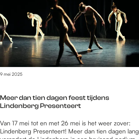
e
t
/
m
7
7
4
v
a
n
9 mei 2025
3
0
9
Meer dan tien dagen feest tijdens
0
Lindenberg Presenteert
r
e
M
Van 17 mei tot en met 26 mei is het weer zover:
s
e
Lindenberg Presenteert! Meer dan tien dagen lang
u
e