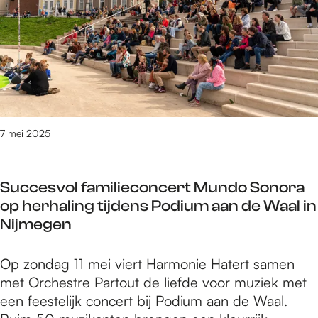
e
n
t
n
k
m
e
1
a
e
8
r
l
m
k
H
e
t
e
i
o
r
2
p
7 mei 2025
n
0
k
e
2
a
n
5
Succesvol familieconcert Mundo Sonora
s
o
op herhaling tijdens Podium aan de Waal in
t
p
Nijmegen
e
2
e
4
S
Op zondag 11 mei viert Harmonie Hatert samen
l
m
u
met Orchestre Partout de liefde voor muziek met
H
e
c
een feestelijk concert bij Podium aan de Waal.
e
i