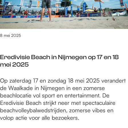
a
i
e
e
t
j
t
n
d
d
e
K
e
s
e
l
s
c
n
i
8 mei 2025
t
h
o
n
a
r
p
k
d
i
l
Eredivisie Beach in Nijmegen op 17 en 18
t
é
f
a
mei 2025
!
n
t
g
l
P
m
e
E
Op zaterdag 17 en zondag 18 mei 2025 verandert
a
o
e
v
r
de Waalkade in Nijmegen in een zomerse
a
d
t
a
e
beachlocatie vol sport en entertainment. De
t
i
e
n
d
Eredivisie Beach strijkt neer met spectaculaire
d
u
e
é
i
beachvolleybalwedstrijden, zomerse vibes en
e
m
n
é
v
volop actie voor alle bezoekers.
s
a
o
n
i
t
a
p