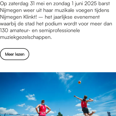
N
Op zaterdag 31 mei en zondag 1 juni 2025 barst
d
d
n
i
Nijmegen weer uit haar muzikale voegen tijdens
b
:
t
j
Nijmegen Klinkt! – het jaarlijkse evenement
o
H
e
m
waarbij de stad het podium wordt voor meer dan
u
e
e
e
130 amateur- en semiprofessionele
d
t
r
g
muziekgezelschappen.
E
t
t
e
r
i
n
f
j
o
Meer lezen
K
g
d
v
l
o
s
e
i
e
c
r
n
d
h
N
k
:
r
i
t
H
i
j
!
e
f
m
l
t
t
e
a
t
m
g