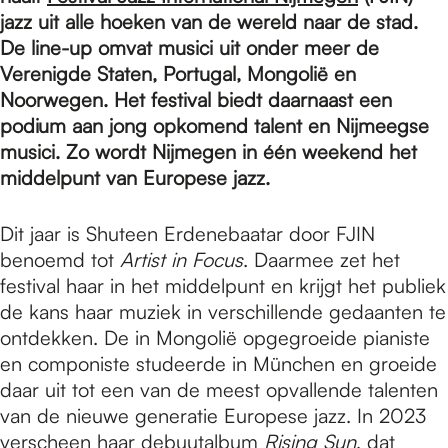
e
jazz uit alle hoeken van de wereld naar de stad.
De line-up omvat musici uit onder meer de
p
Verenigde Staten, Portugal, Mongolië en
Noorwegen. Het festival biedt daarnaast een
podium aan jong opkomend talent en Nijmeegse
a
musici. Zo wordt Nijmegen in één weekend het
middelpunt van Europese jazz.
g
Dit jaar is Shuteen Erdenebaatar door FJIN
benoemd tot
Artist in Focus
. Daarmee zet het
e
festival haar in het middelpunt en krijgt het publiek
de kans haar muziek in verschillende gedaanten te
ontdekken. De in Mongolië opgegroeide pianiste
en componiste studeerde in München en groeide
daar uit tot een van de meest opvallende talenten
van de nieuwe generatie Europese jazz. In 2023
verscheen haar debuutalbum
Rising Sun
, dat