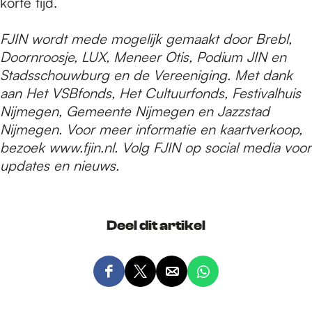
korte tijd.
FJIN wordt mede mogelijk gemaakt door Brebl,
Doornroosje, LUX, Meneer Otis, Podium JIN en
Stadsschouwburg en de Vereeniging. Met dank
aan Het VSBfonds, Het Cultuurfonds, Festivalhuis
Nijmegen, Gemeente Nijmegen en Jazzstad
Nijmegen. Voor meer informatie en kaartverkoop,
bezoek www.fjin.nl. Volg FJIN op social media voor
updates en nieuws.
Deel dit artikel
D
D
D
D
e
e
e
e