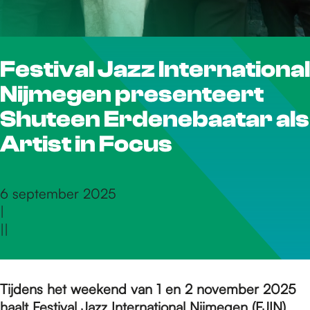
r
Festival Jazz International
d
Nijmegen presenteert
e
Shuteen Erdenebaatar als
Artist in Focus
h
6 september 2025
|
o
|
|
m
Tijdens het weekend van 1 en 2 november 2025
haalt
Festival Jazz International Nijmegen
(FJIN)