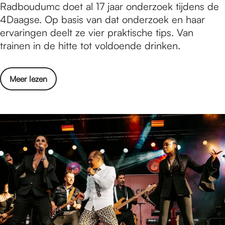
n
D
Radboudumc doet al 17 jaar onderzoek tijdens de
a
g
s
a
4Daagse. Op basis van dat onderzoek en haar
d
o
k
a
ervaringen deelt ze vier praktische tips. Van
r
e
g
trainen in de hitte tot voldoende drinken.
g
r
s
e
k
e
l
o
Meer lezen
-
S
v
l
t
e
o
e
r
p
v
4
e
e
D
r
n
a
?
s
a
V
k
g
i
e
s
e
r
e
r
k
-