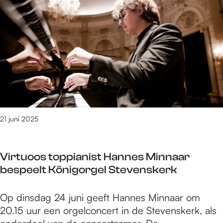
e
t
/
m
6
9
3
v
a
n
21 juni 2025
3
0
9
Virtuoos toppianist Hannes Minnaar
0
bespeelt Königorgel Stevenskerk
r
e
V
Op dinsdag 24 juni geeft Hannes Minnaar om
s
i
20.15 uur een orgelconcert in de Stevenskerk, als
u
r