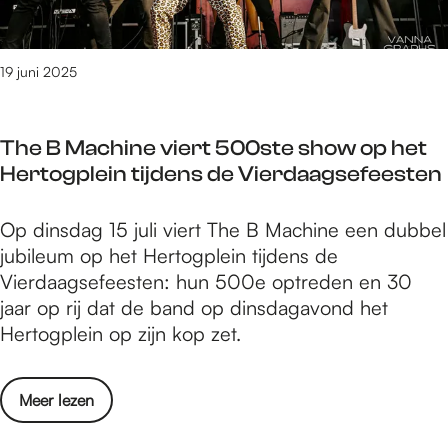
t
l
i
o
p
p
19 juni 2025
s
e
v
r
o
The B Machine viert 500ste show op het
?
o
Hertogplein tijdens de Vierdaagsefeesten
V
r
i
e
T
Op dinsdag 15 juli viert The B Machine een dubbel
e
e
h
jubileum op het Hertogplein tijdens de
r
n
e
Vierdaagsefeesten: hun 500e optreden en 30
t
o
B
jaar op rij dat de band op dinsdagavond het
i
p
M
Hertogplein op zijn kop zet.
p
t
a
s
i
c
v
m
o
Meer lezen
h
o
a
v
i
o
l