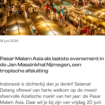
2
j
a
0
m
S
2
e
p
5
g
o
:
e
r
S
n
t
t
z
18 juni 2025
a
o
p
m
n
Pasar Malam Asia als laatste evenement in
e
a
de Jan Massinkhal Nijmegen, een
r
a
tropische afsluiting
2
r
0
b
P
Indonesië is dichterbij dan je denkt! Selamat
2
u
a
Datang oftewel van harte welkom op de meest
5
i
s
sfeervolle Aziatische markt van het jaar: de Pasar
:
t
a
Malam Asia. Daar wil je bij zijn van vrijdag 20 juni
S
e