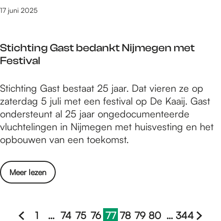
s
w
A
17 juni 2025
t
e
s
e
e
i
e
g
Stichting Gast bedankt Nijmegen met
a
v
m
Festival
a
e
e
l
n
e
S
Stichting Gast bestaat 25 jaar. Dat vieren ze op
s
e
t
zaterdag 5 juli met een festival op De Kaaij. Gast
l
m
i
ondersteunt al 25 jaar ongedocumenteerde
a
e
c
vluchtelingen in Nijmegen met huisvesting en het
a
n
h
opbouwen van een toekomst.
t
t
t
s
i
i
t
n
o
Meer lezen
n
e
d
v
g
e
e
e
G
v
J
r
1
…
74
75
76
77
78
79
80
…
344
a
e