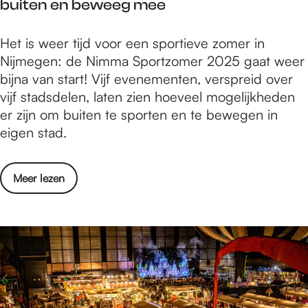
h
buiten en beweeg mee
n
n
r
a
e
g
'
l
i
N
Het is weer tijd voor een sportieve zomer in
'
i
l
d
i
Nijmegen: de Nimma Sportzomer 2025 gaat weer
I
n
e
m
bijna van start! Vijf evenementen, verspreid over
k
N
n
m
vijf stadsdelen, laten zien hoeveel mogelijkheden
B
i
d
a
er zijn om buiten te sporten en te bewegen in
e
j
a
S
eigen stad.
n
m
f
p
H
e
s
o
i
g
c
o
Meer lezen
r
e
e
h
v
t
r
n
e
e
z
'
i
r
o
i
d
N
m
n
i
e
N
m
r
i
m