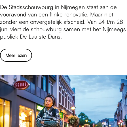
o
e
S
De Stadsschouwburg in Nijmegen staat aan de
5
p
r
t
vooravond van een flinke renovatie. Maar niet
0
h
e
a
zonder een onvergetelijk afscheid. Van 24 t/m 28
0
e
i
d
juni viert de schouwburg samen met het Nijmeegs
s
t
d
s
publiek De Laatste Dans.
t
H
i
s
e
e
n
c
s
r
g
o
Meer lezen
h
h
t
v
o
o
o
e
u
w
g
r
w
o
p
S
b
p
l
t
u
h
e
a
r
e
i
d
g
t
n
s
N
H
t
s
i
e