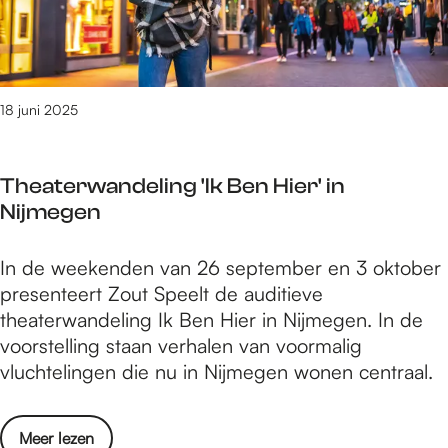
i
c
j
r
j
h
m
t
d
o
e
o
e
u
g
g
n
w
18 juni 2025
e
p
s
b
n
l
d
u
n
e
e
Theaterwandeling 'Ik Ben Hier' in
r
o
i
V
Nijmegen
g
d
n
i
N
i
t
e
T
In de weekenden van 26 september en 3 oktober
i
g
i
r
h
presenteert Zout Speelt de auditieve
j
t
j
d
e
theaterwandeling Ik Ben Hier in Nijmegen. In de
m
u
d
a
a
voorstelling staan verhalen van voormalig
e
i
e
a
t
vluchtelingen die nu in Nijmegen wonen centraal.
g
t
n
g
e
e
v
s
s
r
n
o
d
o
Meer lezen
e