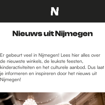
G
a
n
Nieuws uit Nijmegen
a
a
r
d
Er gebeurt veel in Nijmegen! Lees hier alles over
e
de nieuwste winkels, de leukste feesten,
h
kinderactiviteiten en het culturele aanbod. Dus laat
o
je informeren en inspireren door het nieuws uit
m
Nijmegen!
e
p
6
a
8
g
5