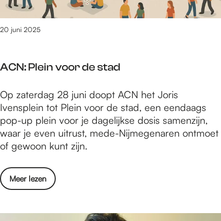
t
n
o
n
p
20 juni 2025
e
p
s
i
M
ACN: Plein voor de stad
a
i
n
n
A
Op zaterdag 28 juni doopt ACN het Joris
i
n
C
Ivensplein tot Plein voor de stad, een eendaags
s
a
N
pop-up plein voor je dagelijkse dosis samenzijn,
t
a
:
waar je even uitrust, mede-Nijmegenaren ontmoet
H
r
P
of gewoon kunt zijn.
a
b
l
n
e
e
n
s
o
Meer lezen
i
e
p
v
n
s
e
e
v
M
e
r