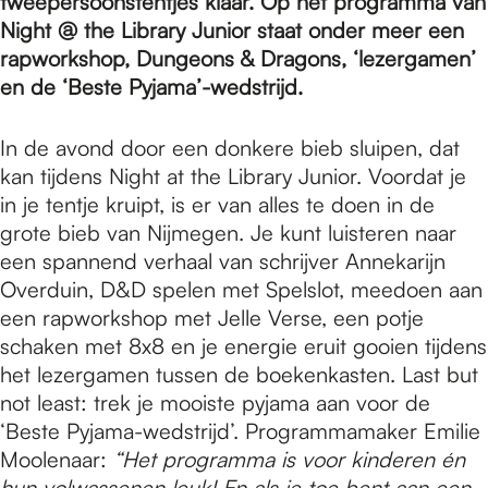
e
tweepersoonstentjes klaar. Op het programma van
Night @ the Library Junior staat onder meer een
rapworkshop, Dungeons & Dragons, ‘lezergamen’
p
en de ‘Beste Pyjama’-wedstrijd.
In de avond door een donkere bieb sluipen, dat
a
kan tijdens Night at the Library Junior. Voordat je
in je tentje kruipt, is er van alles te doen in de
g
grote bieb van Nijmegen. Je kunt luisteren naar
een spannend verhaal van schrijver Annekarijn
Overduin, D&D spelen met Spelslot, meedoen aan
e
een rapworkshop met Jelle Verse, een potje
schaken met 8x8 en je energie eruit gooien tijdens
het lezergamen tussen de boekenkasten. Last but
not least: trek je mooiste pyjama aan voor de
‘Beste Pyjama-wedstrijd’. Programmamaker Emilie
Moolenaar:
“Het programma is voor kinderen én
hun volwassenen leuk! En als je toe bent aan een