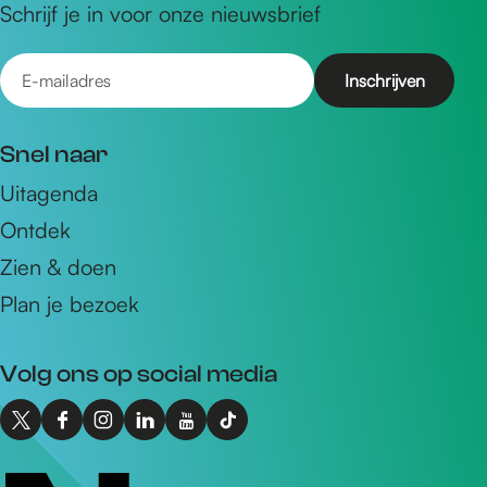
Schrijf je in voor onze nieuwsbrief
E
-
m
Snel naar
a
Uitagenda
i
Ontdek
l
a
Zien & doen
d
Plan je bezoek
r
e
Volg ons op social media
s
X
F
I
L
Y
T
I
a
n
i
o
i