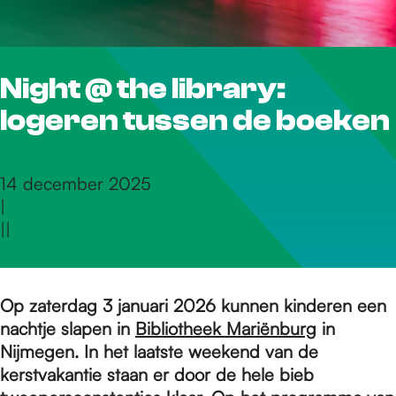
r
Night @ the library:
d
logeren tussen de boeken
e
14 december 2025
|
h
|
|
o
Op zaterdag 3 januari 2026 kunnen kinderen een
nachtje slapen in
Bibliotheek Mariënburg
in
m
Nijmegen. In het laatste weekend van de
kerstvakantie staan er door de hele bieb