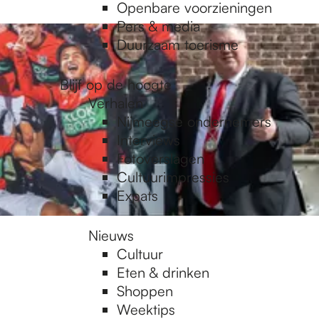
Openbare voorzieningen
Pers & media
Duurzaam toerisme
Blijf op de hoogte
Verhalen
Nijmeegse ondernemers
Interviews
Fotoverslagen
Cultuurimpressies
Expats
Nieuws
Cultuur
Eten & drinken
Shoppen
Weektips