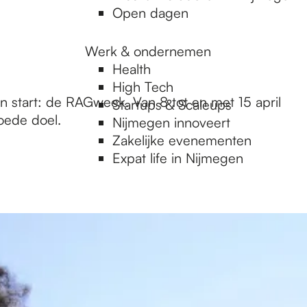
Open dagen
Werk & ondernemen
Health
High Tech
 start: de RAGweek. Van 8 tot en met 15 april
Startups & Scaleups
goede doel.
Nijmegen innoveert
Zakelijke evenementen
Expat life in Nijmegen