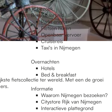
Plan je bezoek
Bereikbaarheid
Parkeerinformatie
Fietsen huren
Openbaar vervoer
Cruisereis
Taxi's in Nijmegen
Overnachten
Hotels
Bed & breakfast
ste fietscollectie ter wereld. Met een de groei
ers.
Informatie
Waarom Nijmegen bezoeken?
Citystore Rijk van Nijmegen
Interactieve plattegrond