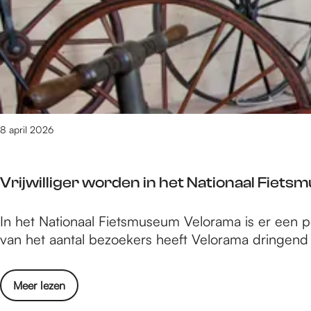
e
m
1
9
8
v
a
n
8 april 2026
3
0
8
Vrijwilliger worden in het Nationaal Fie
9
r
V
In het Nationaal Fietsmuseum Velorama is er een pe
e
r
van het aantal bezoekers heeft Velorama dringend b
s
i
u
j
l
o
Meer lezen
w
t
v
i