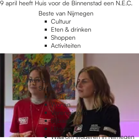
april heeft Huis voor de Binnenstad een N.E.C.
Beste van Nijmegen
Cultuur
Eten & drinken
Shoppen
Activiteiten
Nieuwsbrief
Werk & studeren
Studeren
Studies
Wonen
Verenigingen
Bijbaan
Uitgaan
Waarom studeren in Nijmegen