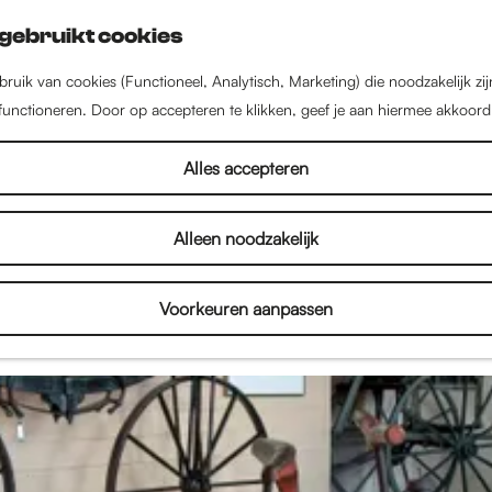
gebruikt cookies
ruik van cookies (Functioneel, Analytisch, Marketing) die noodzakelijk zi
 functioneren. Door op accepteren te klikken, geef je aan hiermee akkoord
Nieuws uit Nijmegen
Alles accepteren
Alleen noodzakelijk
el in Nijmegen! Lees hier alles over de nieuwste w
en, kinderactiviteiten en het culturele aanbod. Dus l
Voorkeuren aanpassen
n inspireren door het nieuws uit Nijmegen!