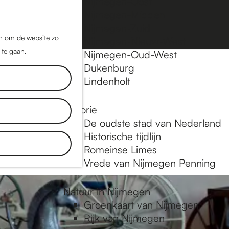
Nijmegen-Oost
Nijmegen-Midden
Z
K
Nijmegen-Zuid
o
a
M
jn om de website zo
Nijmegen-Nieuw-West
e
a
 te gaan.
e
Nijmegen-Oud-West
k
r
Dukenburg
n
e
t
Lindenholt
u
n
Historie
inkels, de
De oudste stad van Nederland
aat je
Historische tijdlijn
Romeinse Limes
Vrede van Nijmegen Penning
Natuur in Nijmegen
Groenkaart van Nijmegen
Rijk van Nijmegen