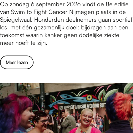
e
A
Op zondag 6 september 2026 vindt de 8e editie
d
n
a
n
c
van Swim to Fight Cancer Nijmegen plaats in de
:
d
c
,
h
Spiegelwaal. Honderden deelnemers gaan sportief
E
e
t
o
t
los, met één gezamenlijk doel: bijdragen aan een
e
r
i
p
s
toekomst waarin kanker geen dodelijke ziekte
n
e
v
t
t
meer hoeft te zijn.
s
i
i
r
e
p
s
t
e
e
a
d
e
o
Meer lezen
d
d
n
o
i
v
e
i
n
o
t
e
n
t
e
r
e
r
s
i
n
v
n
A
e
e
d
e
,
c
n
S
e
r
o
h
d
w
r
b
p
t
e
i
e
o
t
s
m
m
i
r
r
t