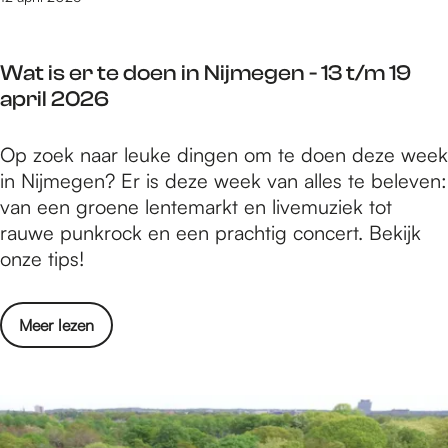
f
0
a
j
e
2
r
u
s
6
Wat is er te doen in Nijmegen - 13 t/m 19
d
b
t
april 2026
e
i
i
l
v
W
Op zoek naar leuke dingen om te doen deze week
e
a
a
in Nijmegen? Er is deze week van alles te beleven:
u
l
t
van een groene lentemarkt en livemuziek tot
m
i
i
rauwe punkrock en een prachtig concert. Bekijk
m
n
s
onze tips!
e
O
e
t
p
r
f
e
o
Meer lezen
t
e
n
v
e
s
l
e
d
t
u
r
o
i
c
W
e
v