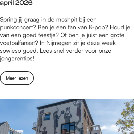
i
april 2026
e
i
7
e
n
v
0
r
5
Spring jij graag in de moshpit bij een
t
e
e
d
x
punkconcert? Ben je een fan van K-pop? Houd je
a
s
n
a
j
van een goed feestje? Of ben je juist een grote
l
’
2
a
o
voetbalfanaat? In Nijmegen zit je deze week
N
o
0
g
n
sowieso goed. Lees snel verder voor onze
a
n
1
s
g
jongerentips!
r
d
6
e
e
r
e
d
f
r
a
r
e
o
Meer lezen
e
e
t
z
V
v
e
n
i
o
i
e
s
t
v
e
e
r
t
i
e
k
r
5
e
p
s
t
d
x
n
s
’
r
a
j
p
i
o
e
a
o