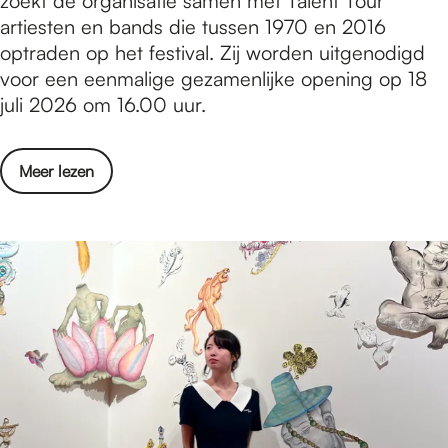
zoekt de organisatie samen met Talent Tour
l
r
artiesten en bands die tussen 1970 en 2016
t
o
optraden op het festival. Zij worden uitgenodigd
a
e
voor een eenmalige gezamenlijke opening op 18
t
p
juli 2026 om 16.00 uur.
e
a
n
a
o
Meer lezen
n
v
m
e
u
r
z
O
i
p
k
r
a
o
l
e
e
p
i
a
c