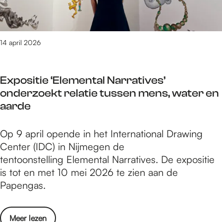
a
o
n
n
m
e
u
14 april 2026
n
z
:
i
W
Expositie ‘Elemental Narratives’
k
i
onderzoekt relatie tussen mens, water en
a
e
aarde
l
s
e
p
E
Op 9 april opende in het International Drawing
i
e
x
Center (IDC) in Nijmegen de
c
e
p
tentoonstelling Elemental Narratives. De expositie
o
l
o
is tot en met 10 mei 2026 te zien aan de
n
d
s
Papengas.
e
e
i
n
t
t
:
u
o
Meer lezen