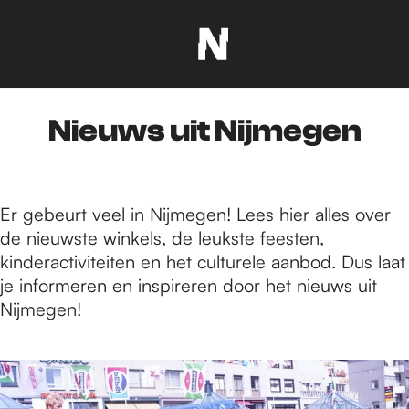
G
a
n
Nieuws uit Nijmegen
a
a
r
d
Er gebeurt veel in Nijmegen! Lees hier alles over
e
de nieuwste winkels, de leukste feesten,
h
kinderactiviteiten en het culturele aanbod. Dus laat
o
je informeren en inspireren door het nieuws uit
m
Nijmegen!
e
p
1
a
8
g
1