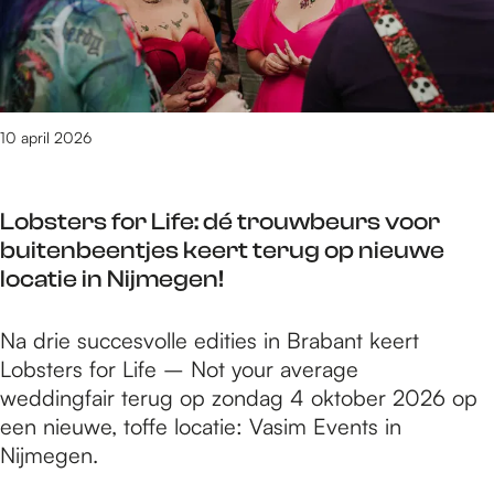
o
&
s
g
e
e
n
B
d
e
d
e
s
o
o
n
e
d
t
o
o
g
n
i
r
t
r
e
s
t
10 april 2026
a
c
v
s
e
i
t
a
e
c
n
e
i
m
r
h
Lobsters for Life: dé trouwbeurs voor
d
S
e
p
b
i
buitenbeentjes keert terug op nieuwe
e
w
s
t
o
e
locatie in Nijmegen!
m
i
o
r
d
o
m
F
g
e
n
L
Na drie succesvolle edities in Brabant keert
&
i
e
n
s
o
Lobsters for Life – Not your average
B
g
n
i
t
b
weddingfair terug op zondag 4 oktober 2026 op
o
h
g
s
r
s
een nieuwe, toffe locatie: Vasim Events in
o
t
e
a
t
Nijmegen.
t
C
s
t
e
c