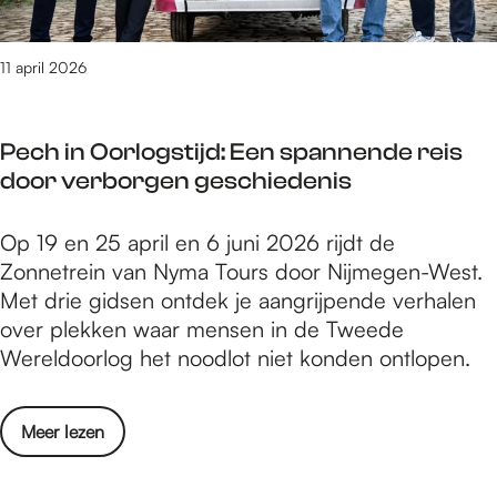
a
a
2
g
p
0
G
11 april 2026
r
2
o
i
6
f
l
Pech in Oorlogstijd: Een spannende reis
f
2
door verborgen geschiedenis
e
0
r
2
P
Op 19 en 25 april en 6 juni 2026 rijdt de
t
6
e
Zonnetrein van Nyma Tours door Nijmegen-West.
2
m
c
Met drie gidsen ontdek je aangrijpende verhalen
7
e
h
over plekken waar mensen in de Tweede
a
t
i
Wereldoorlog het noodlot niet konden ontlopen.
p
t
n
r
a
O
i
l
o
Meer lezen
o
l
v
v
r
2
a
e