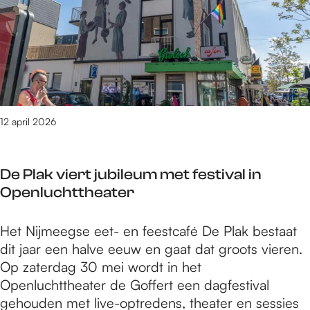
l
n
n
l
g
n
a
N
d
a
s
g
t
i
e
t
e
e
?
j
r
i
f
r
m
z
e
e
e
e
o
t
e
n
g
e
u
s
t
12 april 2026
e
k
s
t
i
n
t
s
e
p
-
r
e
De Plak viert jubileum met festival in
n
s
1
e
n
Openluchttheater
p
i
3
l
m
l
n
t
a
e
a
D
Het Nijmeegse eet- en feestcafé De Plak bestaat
N
/
t
n
t
e
dit jaar een halve eeuw en gaat dat groots vieren.
i
m
i
s
?
P
Op zaterdag 30 mei wordt in het
j
1
e
,
l
Openluchttheater de Goffert een dagfestival
m
9
t
w
a
gehouden met live-optredens, theater en sessies
e
a
u