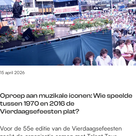
e
t
/
m
1
8
9
v
a
n
15 april 2026
3
0
9
Oproep aan muzikale iconen: Wie speelde
0
tussen 1970 en 2016 de
r
Vierdaagsefeesten plat?
e
s
O
Voor de 55e editie van de Vierdaagsefeesten
u
p