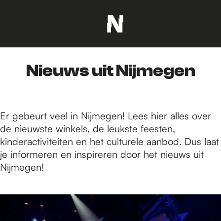
G
a
n
Nieuws uit Nijmegen
a
a
r
d
Er gebeurt veel in Nijmegen! Lees hier alles over
e
de nieuwste winkels, de leukste feesten,
h
kinderactiviteiten en het culturele aanbod. Dus laat
o
je informeren en inspireren door het nieuws uit
m
Nijmegen!
e
p
1
a
4
g
3