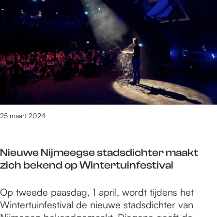
e
2
t
/
m
1
4
4
0
v
25 maart 2024
a
n
3
Nieuwe Nijmeegse stadsdichter maakt
0
zich bekend op Wintertuinfestival
9
0
N
Op tweede paasdag, 1 april, wordt tijdens het
r
i
Wintertuinfestival de nieuwe stadsdichter van
e
e