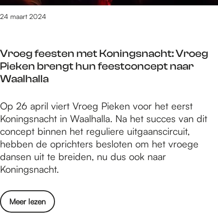
m
d
e
24 maart 2024
i
e
c
g
h
Vroeg feesten met Koningsnacht: Vroeg
s
t
Pieken brengt hun feestconcept naar
e
e
Waalhalla
s
r
t
m
V
Op 26 april viert Vroeg Pieken voor het eerst
a
a
r
Koningsnacht in Waalhalla. Na het succes van dit
d
a
o
concept binnen het reguliere uitgaanscircuit,
s
k
e
hebben de oprichters besloten om het vroege
d
t
g
dansen uit te breiden, nu dus ook naar
i
z
f
Koningsnacht.
c
i
e
h
c
e
t
h
o
Meer lezen
s
e
b
v