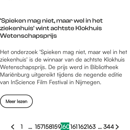
a
g
i
n
g
e
p
:
v
n
m
'Spieken mag niet, maar wel in het
e
o
h
a
ziekenhuis' wint achtste Klokhuis
e
l
e
n
Wetenschapsprijs
n
a
t
m
c
b
'
Het onderzoek 'Spieken mag niet, maar wel in het
i
t
e
S
ziekenhuis' is de winnaar van de achtste Klokhuis
d
i
g
p
Wetenschapsprijs. De prijs werd in Bibliotheek
d
v
r
i
Mariënburg uitgereikt tijdens de negende editie
a
i
i
e
van InScience Film Festival in Nijmegen.
g
t
p
k
v
e
m
e
o
i
a
o
Meer lezen
n
l
t
n
v
m
a
e
e
a
c
n
r
1
…
157
158
159
160
161
162
163
…
344
g
t