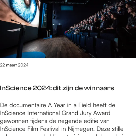
n
h
r
-
L
s
F
t
b
a
i
u
e
n
l
a
l
g
m
l
e
e
P
R
v
-
i
e
i
B
t
a
n
a
c
l
22 maart 2024
g
l
h
i
e
a
t
n
n
InScience 2024: dit zijn de winnaars
y
z
s
-
i
I
De documentaire A Year in a Field heeft de
b
j
n
InScience International Grand Jury Award
e
n
S
gewonnen tijdens de negende editie van
l
t
c
InScience Film Festival in Nijmegen. Deze stille
e
e