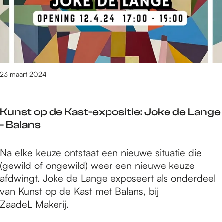
d
g
t
l
i
e
P
h
l
n
i
u
m
s
e
n
s
G
k
f
d
o
e
e
o
23 maart 2024
S
n
e
e
h
b
s
n
o
r
t
Kunst op de Kast-expositie: Joke de Lange
t
r
e
c
- Balans
i
t
n
o
j
m
g
n
K
Na elke keuze ontstaat een nieuwe situatie die
d
e
t
c
u
(gewild of ongewild) weer een nieuwe keuze
e
e
h
e
n
afdwingt. Joke de Lange exposeert als onderdeel
n
m
u
p
s
van Kunst op de Kast met Balans, bij
s
e
n
t
t
ZaadeL Makerij.
G
t
f
n
o
o
d
e