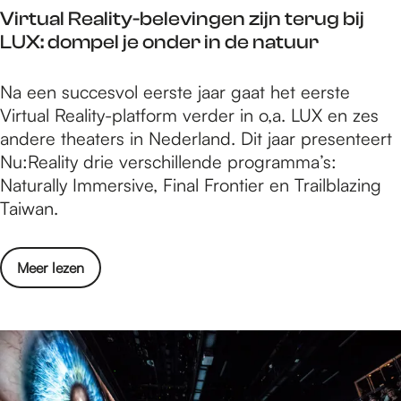
:
t
e
Virtual Reality-belevingen zijn terug bij
l
-
J
e
D
LUX: dompel je onder in de natuur
h
e
o
e
u
a
x
k
d
t
l
V
Na een succesvol eerste jaar gaat het eerste
p
e
i
c
l
i
Virtual Reality-platform verder in o,a. LUX en zes
o
d
t
h
a
r
andere theaters in Nederland. Dit jaar presenteert
s
e
i
F
t
Nu:Reality drie verschillende programma’s:
i
L
e
i
u
Naturally Immersive, Final Frontier en Trailblazing
t
a
v
l
a
Taiwan.
i
n
a
m
l
e
g
n
P
R
:
e
d
o
Meer lezen
i
e
J
-
e
v
t
a
o
B
D
e
c
l
k
a
u
r
h
i
e
l
t
V
t
d
a
c
i
y
e