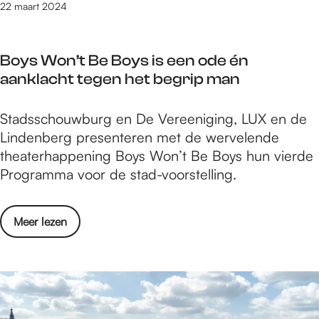
e
0
22 maart 2024
e
L
o
2
w
U
n
4
i
X
d
Boys Won’t Be Boys is een ode én
:
n
:
e
aanklacht tegen het begrip man
d
n
d
r
i
a
o
i
B
Stadsschouwburg en De Vereeniging, LUX en de
t
a
m
n
o
Lindenberg presenteren met de wervelende
z
r
p
d
y
theaterhappening Boys Won’t Be Boys hun vierde
i
s
e
e
s
Programma voor de stad-voorstelling.
j
l
n
W
n
j
a
o
d
e
o
Meer lezen
t
n
e
o
v
u
’
w
n
e
u
t
i
d
r
r
B
n
e
B
e
n
r
o