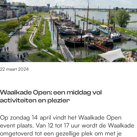
B
a
i
y
o
a
n
s
y
r
d
W
s
s
e
o
i
n
n
s
a
’
e
t
t
e
u
B
n
u
e
22 maart 2024
o
r
B
d
o
e
Waalkade Open: een middag vol
y
é
activiteiten en plezier
s
n
i
a
W
Op zondag 14 april vindt het Waalkade Open
s
a
a
event plaats. Van 12 tot 17 uur wordt de Waalkade
e
n
a
omgetoverd tot een gezellige plek om met je
e
k