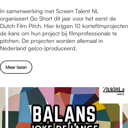
f
K
:
W
e
D
In samenwerking met Screen Talent NL
o
V
i
s
e
organiseert Go Short dit jaar voor het eerst de
n
r
n
t
z
Dutch Film Pitch. Hier krijgen 10 kortefilmprojecten
i
o
t
i
e
de kans om hun project bij filmprofessionals te
n
e
e
v
f
pitchen. De projecten worden allemaal in
g
g
r
a
i
Nederland ge(co-)produceerd.
s
P
t
l
l
n
i
u
m
a
e
i
o
Meer lezen
s
c
k
n
v
d
h
e
f
e
o
t
n
e
r
e
:
b
s
D
n
V
r
t
e
t
r
e
i
z
i
o
n
v
e
j
e
g
a
f