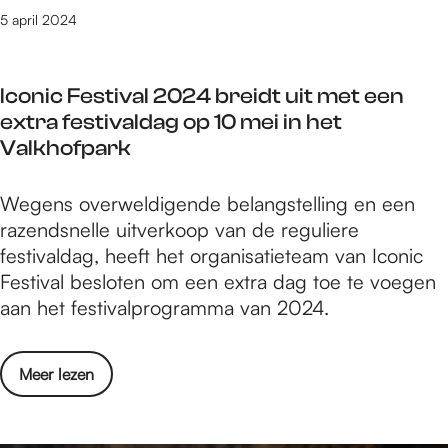
R
n
t
t
5 april 2024
O
d
s
n
d
e
v
i
o
h
a
Iconic Festival 2024 breidt uit met een
e
c
i
n
extra festivaldag op 10 mei in het
u
u
g
d
Valkhofpark
w
m
h
i
e
e
l
t
I
Wegens overweldigende belangstelling en een
V
n
i
w
c
razendsnelle uitverkoop van de reguliere
P
t
g
e
o
festivaldag, heeft het organisatieteam van Iconic
R
a
h
e
n
Festival besloten om een extra dag toe te voegen
O
i
t
k
i
aan het festivalprogramma van 2024.
d
r
s
e
c
o
e
v
n
F
c
S
a
o
Meer lezen
d
e
u
p
n
v
s
m
i
d
e
t
e
j
i