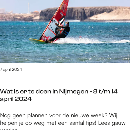
e
5
t
/
m
1
4
1
3
v
7 april 2024
a
n
3
Wat is er te doen in Nijmegen - 8 t/m 14
0
april 2024
9
0
W
Nog geen plannen voor de nieuwe week? Wij
r
a
helpen je op weg met een aantal tips! Lees gauw
e
t