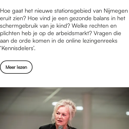
p
e
o
e
d
a
L
Hoe gaat het nieuwe stationsgebied van Nijmegen
s
l
n
i
r
u
eruit zien? Hoe vind je een gezonde balans in het
c
k
t
o
k
i
schermgebruik van je kind? Welke rechten en
h
w
n
s
plichten heb je op de arbeidsmarkt? Vragen die
r
e
t
aan de orde komen in de online lezingenreeks
i
e
e
‘Kennisdelers’.
j
z
r
v
e
n
e
e
o
Meer lezen
a
r
r
v
a
s
a
e
r
e
c
r
d
n
t
L
e
t
u
u
K
w
e
i
e
e
l
s
n
e
e
t