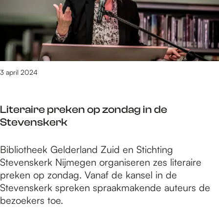
n
z
t
e
i
e
h
r
s
e
e
n
d
r
m
a
e
a
a
a
l
c
'
r
3 april 2024
e
t
s
d
r
u
e
s
e
Literaire preken op zondag in de
K
v
l
Stevenskerk
e
a
e
n
n
t
L
Bibliotheek Gelderland Zuid en Stichting
n
d
h
i
Stevenskerk Nijmegen organiseren zes literaire
i
e
e
t
preken op zondag. Vanaf de kansel in de
s
b
m
e
Stevenskerk spreken spraakmakende auteurs de
d
i
a
r
bezoekers toe.
e
e
'
a
l
b
s