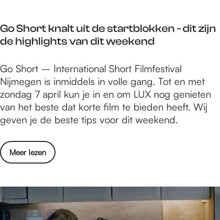
e
g
n
e
Go Short knalt uit de startblokken - dit zijn
i
n
de highlights van dit weekend
n
-
N
8
G
Go Short – International Short Filmfestival
i
t
o
Nijmegen is inmiddels in volle gang. Tot en met
j
/
S
zondag 7 april kun je in en om LUX nog genieten
m
m
h
van het beste dat korte film te bieden heeft. Wij
e
1
o
geven je de beste tips voor dit weekend.
g
4
r
e
a
t
n
p
o
Meer lezen
k
-
r
v
n
8
i
e
a
t
l
r
l
/
2
G
t
m
0
o