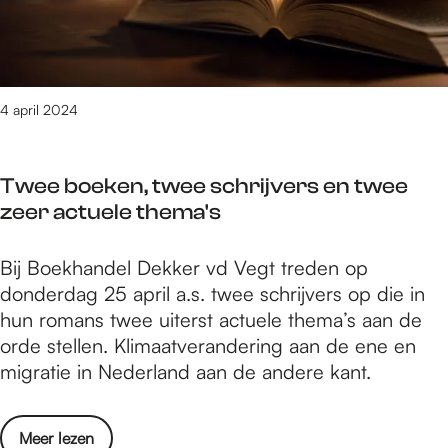
a
t
t
j
j
x
l
M
a
m
B
t
d
e
r
e
i
r
a
l
i
e
k
a
g
k
a
4 april 2024
g
k
f
o
v
o
s
e
e
p
a
p
e
l
s
1
Twee boeken, twee schrijvers en twee
n
e
f
s
t
0
zeer actuele thema's
N
n
i
i
i
m
i
t
l
n
v
e
j
T
Bij Boekhandel Dekker vd Vegt treden op
b
m
h
a
i
m
w
donderdag 25 april a.s. twee schrijvers op die in
i
m
e
l
i
e
e
hun romans twee uiterst actuele thema’s aan de
j
a
t
d
n
e
e
orde stellen. Klimaatverandering aan de ene en
B
k
G
a
h
g
b
migratie in Nederland aan de andere kant.
i
e
o
g
e
s
o
k
r
f
o
t
e
e
k
S
f
p
o
Meer lezen
V
f