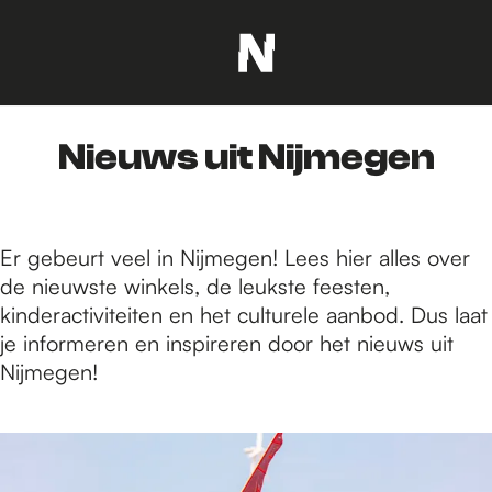
G
a
n
Nieuws uit Nijmegen
a
a
r
d
Er gebeurt veel in Nijmegen! Lees hier alles over
e
de nieuwste winkels, de leukste feesten,
h
kinderactiviteiten en het culturele aanbod. Dus laat
o
je informeren en inspireren door het nieuws uit
m
Nijmegen!
e
p
1
a
4
g
0