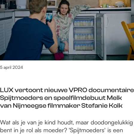
u
1
2
S
i
4
4
h
t
a
o
d
p
r
e
r
t
s
i
k
t
l
n
a
2
a
r
0
l
5 april 2024
t
2
t
b
4
u
l
LUX vertoont nieuwe VPRO documentaire
i
o
Spijtmoeders en speelfilmdebuut Melk
t
k
van Nijmeegse filmmaker Stefanie Kolk
d
k
e
e
L
Wat als je van je kind houdt, maar doodongelukkig
s
n
U
bent in je rol als moeder? 'Spijtmoeders' is een
t
-