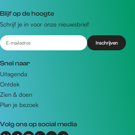
Blijf op de hoogte
Schrijf je in voor onze nieuwsbrief
E
-
m
Snel naar
a
Uitagenda
i
Ontdek
l
a
Zien & doen
d
Plan je bezoek
r
e
Volg ons op social media
s