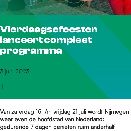
r
Vierdaagsefeesten
d
lanceert compleet
e
programma
h
3 juni 2023
|
|
|
o
m
Van zaterdag 15 t/m vrijdag 21 juli wordt Nijmegen
weer even de hoofdstad van Nederland:
gedurende 7 dagen genieten ruim anderhalf