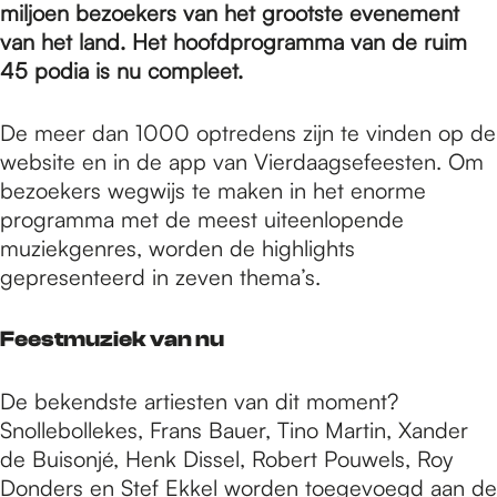
e
miljoen bezoekers van het grootste evenement
van het land. Het hoofdprogramma van de ruim
45 podia is nu compleet.
p
De meer dan 1000 optredens zijn te vinden op de
a
website en in de app van Vierdaagsefeesten. Om
bezoekers wegwijs te maken in het enorme
programma met de meest uiteenlopende
g
muziekgenres, worden de highlights
gepresenteerd in zeven thema’s.
e
Feestmuziek van nu
De bekendste artiesten van dit moment?
Snollebollekes, Frans Bauer, Tino Martin, Xander
de Buisonjé, Henk Dissel, Robert Pouwels, Roy
Donders en Stef Ekkel worden toegevoegd aan de