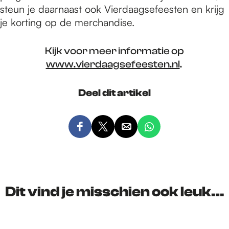
steun je daarnaast ook Vierdaagsefeesten en krijg
je korting op de merchandise.
Kijk voor meer informatie op
www.vierdaagsefeesten.nl
.
Deel dit artikel
D
D
D
D
e
e
e
e
e
e
e
e
l
l
l
l
d
d
d
d
Dit vind je misschien ook leuk…
e
e
e
e
z
z
z
z
e
e
e
e