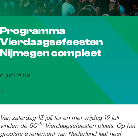
r
Programma
d
Vierdaagsefeesten
e
Nijmegen compleet
h
6 juni 2019
|
|
|
o
m
Van zaterdag 13 juli tot en met vrijdag 19 juli
ste
vinden de 50
Vierdaagsefeesten plaats. Op het
grootste evenement van Nederland laat heel