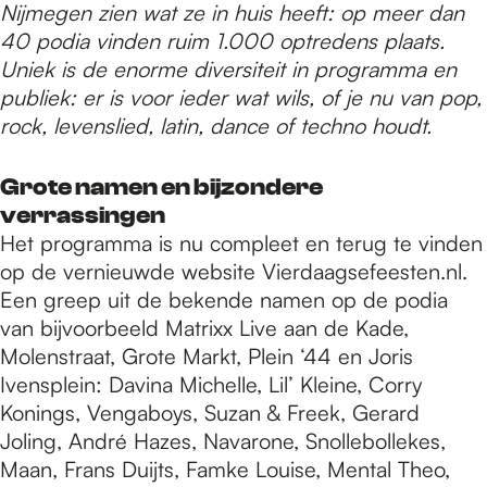
e
Nijmegen zien wat ze in huis heeft: op meer dan
40 podia vinden ruim 1.000 optredens plaats.
Uniek is de enorme diversiteit in programma en
p
publiek: er is voor ieder wat wils, of je nu van pop,
rock, levenslied, latin, dance of techno houdt.
a
Grote namen en bijzondere
verrassingen
g
Het programma is nu compleet en terug te vinden
op de vernieuwde website Vierdaagsefeesten.nl.
Een greep uit de bekende namen op de podia
e
van bijvoorbeeld Matrixx Live aan de Kade,
Molenstraat, Grote Markt, Plein ‘44 en Joris
Ivensplein: Davina Michelle, Lil’ Kleine, Corry
Konings, Vengaboys, Suzan & Freek, Gerard
Joling, André Hazes, Navarone, Snollebollekes,
Maan, Frans Duijts, Famke Louise, Mental Theo,