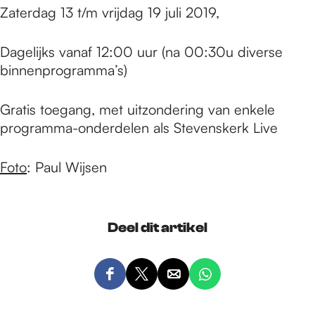
Zaterdag 13 t/m vrijdag 19 juli 2019,
Dagelijks vanaf 12:00 uur (na 00:30u diverse
binnenprogramma’s)
Gratis toegang, met uitzondering van enkele
programma-onderdelen als Stevenskerk Live
Foto
: Paul Wijsen
Deel dit artikel
D
D
D
D
e
e
e
e