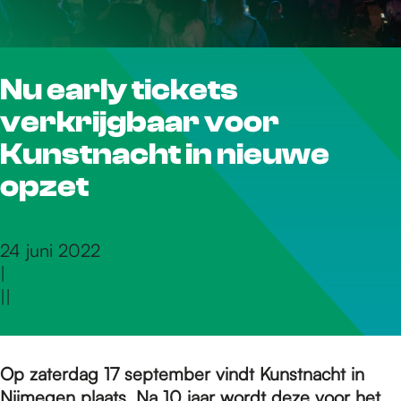
r
Nu early tickets
d
verkrijgbaar voor
e
Kunstnacht in nieuwe
opzet
h
24 juni 2022
|
o
|
|
m
Op zaterdag 17 september vindt Kunstnacht in
Nijmegen plaats. Na 10 jaar wordt deze voor het