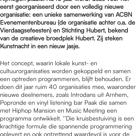
e
eerst georganiseerd door een volledig nieuwe
organisatie: een unieke samenwerking van ACBN
p
Evenementenbureau (de organisatie achter o.a. de
Vierdaagsefeesten) en Stichting Hubert, bekend
van de creatieve broedplek Hubert. Zij steken
a
Kunstnacht in een nieuw jasje.
Het concept, waarin lokale kunst- en
g
cultuurorganisaties worden gekoppeld en samen
een optreden programmeren, blijft behouden. Er
e
doen dit jaar ruim 40 organisaties mee, waaronder
nieuwe deelnemers, zoals Introdans uit Arnhem,
Popronde en vinyl listening bar Paak die samen
met Hiphop Mansion en Music Meeting een
programma ontwikkelt. ‘’Die kruisbestuiving is een
krachtige formule die spannende programmering
oplevert en ook ontzettend waardevol is voor de