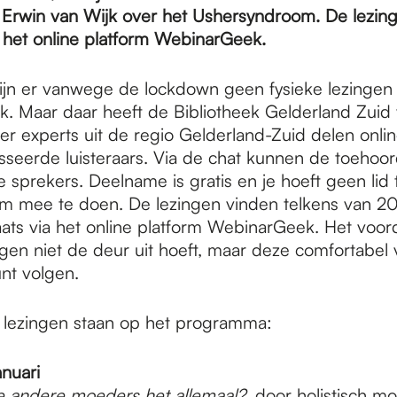
Erwin van Wijk over het Ushersyndroom. De lezinge
a het online platform WebinarGeek.
jn er vanwege de lockdown geen fysieke lezingen 
ek. Maar daar heeft de Bibliotheek Gelderland Zuid
er experts uit de regio Gelderland-Zuid delen onli
sseerde luisteraars. Via de chat kunnen de toehoo
e sprekers. Deelname is gratis en je hoeft geen lid 
om mee te doen. De lezingen vinden telkens van 20
ats via het online platform WebinarGeek. Het voorde
gen niet de deur uit hoeft, maar deze comfortabel v
nt volgen.
lezingen staan op het programma:
anuari
 andere moeders het allemaal?
, door holistisch 