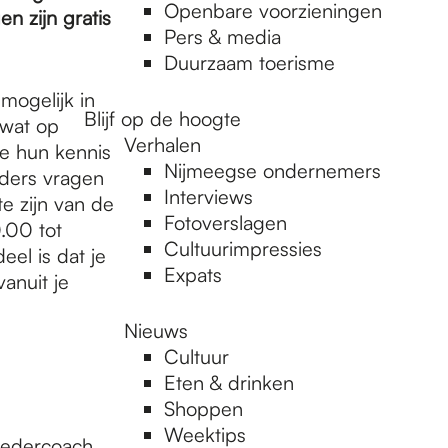
Openbare voorzieningen
n zijn gratis
Pers & media
Duurzaam toerisme
mogelijk in
Blijf op de hoogte
 wat op
Verhalen
ne hun kennis
Nijmeegse ondernemers
rders vragen
Interviews
te zijn van de
Fotoverslagen
.00 tot
Cultuurimpressies
el is dat je
Expats
anuit je
Nieuws
Cultuur
Eten & drinken
Shoppen
Weektips
moedercoach