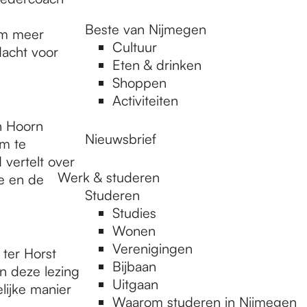
Beste van Nijmegen
Om meer
Cultuur
dacht voor
Eten & drinken
Shoppen
Activiteiten
n Hoorn
Nieuwsbrief
om te
vertelt over
Werk & studeren
e en de
Studeren
Studies
Wonen
Verenigingen
 ter Horst
Bijbaan
In deze lezing
Uitgaan
lijke manier
Waarom studeren in Nijmegen