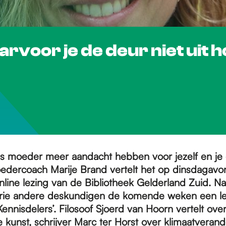
rvoor je de deur niet uit h
ls moeder meer aandacht hebben voor jezelf en je
oedercoach Marije Brand vertelt het op dinsdagavon
nline lezing van de Bibliotheek Gelderland Zuid. Na
rie andere deskundigen de komende weken een le
nnisdelers’. Filosoof Sjoerd van Hoorn vertelt ove
kunst, schrijver Marc ter Horst over klimaatverand