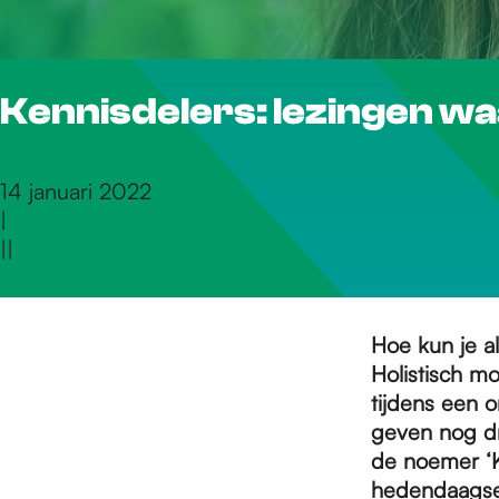
r
Kennisdelers: lezingen waa
d
e
14 januari 2022
|
|
|
h
o
Hoe kun je a
Holistisch m
tijdens een o
m
geven nog d
de noemer ‘Ke
hedendaagse 