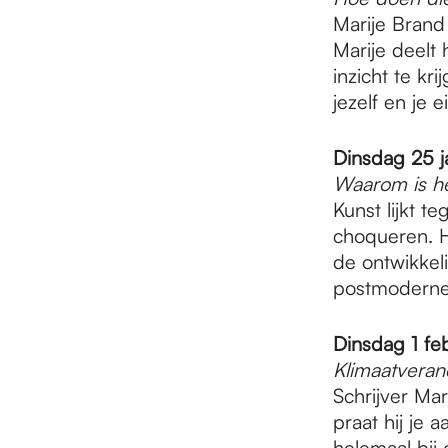
Marije Brand
Marije deelt
inzicht te kr
jezelf en je 
Dinsdag 25 j
Waarom is he
Kunst lijkt t
choqueren. H
de ontwikkel
postmoderne 
Dinsdag 1 feb
Klimaatveran
Schrijver Mar
praat hij je 
helemaal bij 