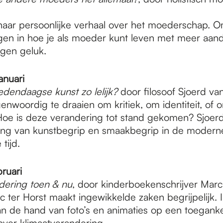
 haar persoonlijke verhaal over het moederschap. 
ijgen in hoe je als moeder kunt leven met meer aan
eigen geluk.
anuari
dendaagse kunst zo lelijk?
door filosoof Sjoerd va
egenwoordig te draaien om kritiek, om identiteit, of 
oe is deze verandering tot stand gekomen? Sjoerd 
ing van kunstbegrip en smaakbegrip in de modern
tijd.
ruari
dering toen & nu
, door kinderboekenschrijver Marc
c ter Horst maakt ingewikkelde zaken begrijpelijk. 
aan de hand van foto’s en animaties op een toeganke
over klimaatverandering.