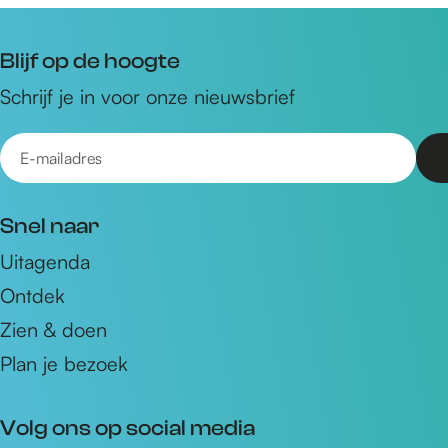
Blijf op de hoogte
Schrijf je in voor onze nieuwsbrief
E
-
m
Snel naar
a
Uitagenda
i
Ontdek
l
a
Zien & doen
d
Plan je bezoek
r
e
Volg ons op social media
s