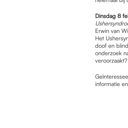
Dinsdag 8 fe
Ushersyndro
Erwin van Wi
Het Ushersyn
doof en blin
onderzoek na
veroorzaakt?
Geïnteressee
informatie e