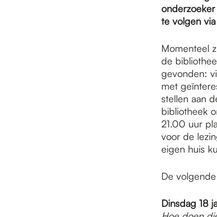
e
onderzoeker 
te volgen vi
p
Momenteel zi
de bibliothe
a
gevonden: vi
met geïntere
stellen aan d
g
bibliotheek 
21.00 uur pla
e
voor de lezin
eigen huis ku
De volgende 
Dinsdag 18 j
Hoe doen die