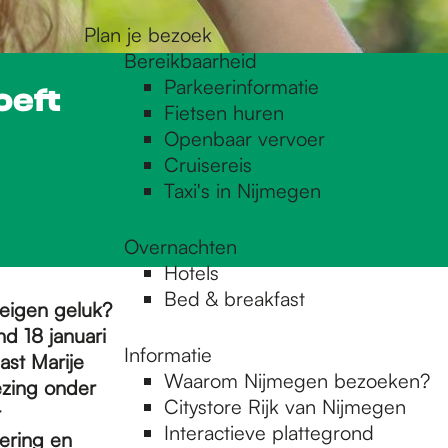
Plan je bezoek
Bereikbaarheid
Parkeerinformatie
oeft
Fietsen huren
Openbaar vervoer
Cruisereis
Taxi's in Nijmegen
Overnachten
Hotels
Bed & breakfast
 eigen geluk?
d 18 januari
Informatie
ast Marije
Waarom Nijmegen bezoeken?
zing onder
Citystore Rijk van Nijmegen
r
Interactieve plattegrond
ering en