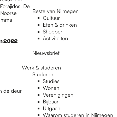
Forajidos. De
Beste van Nijmegen
e Noorse
Cultuur
ramma
Eten & drinken
Shoppen
Activiteiten
en 2022
Nieuwsbrief
Werk & studeren
Studeren
Studies
Wonen
n de deur
Verenigingen
Bijbaan
Uitgaan
Waarom studeren in Nijmegen