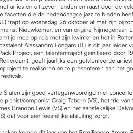
t artiesten uit zeven landen en raast door de vel
e facetten die de hedendaagse jazz te bieden heeft
L) trapt op woensdag 26 oktober af met zijn bijzo
mains. Nieuwkomer, en van origine Nijmegenaar, 
emt je mee op reis met zijn kwintet en het in Rott
astalent Alessandro Fongaro (IT) is dit jaar leider 
Pack Project, een talententraject geïnitieerd door
 Rotterdam), geeft jaarlijks een getalenteerde artiest
mproject te realiseren en te presenteren aan het gr
festivals.
 Staten zijn goed vertegenwoordigd met concerte
pianist/componist Craig Taborn (VS), het trio van 
ames Brandon Lewis (VS) en het aanstekelijke Delv
S) dat voor een feestelijke afsluiting zorgt.
anken komen dit jaar van het Braziliaanse Amaro Fr