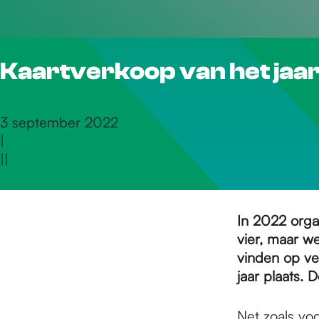
r
Kaartverkoop van het jaarl
d
e
3 september 2022
|
|
|
h
o
In 2022 organ
vier, maar we
vinden op ver
m
jaar plaats. 
Net zoals vo