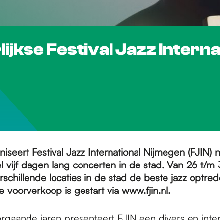
ijkse Festival Jazz Interna
iseert Festival Jazz International Nijmegen (FJIN) ni
l vijf dagen lang concerten in de stad. Van 26 t/m
schillende locaties in de stad de beste jazz optre
De voorverkoop is gestart via www.fjin.nl.
orgaande jaren presenteert FJIN een divers en inter