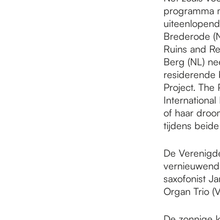
e
programma me
uiteenlopend
p
Brederode (N
Ruins and Re
Berg (NL) ne
a
residerende b
Project. The 
International
g
of haar droo
tijdens beide 
e
De Verenigde
vernieuwende 
saxofonist J
Organ Trio (V
De zonnige kl