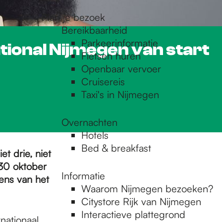
Plan je bezoek
Bereikbaarheid
Parkeerinformatie
tional Nijmegen van start
Fietsen huren
Openbaar vervoer
Cruisereis
Taxi's in Nijmegen
Overnachten
Hotels
Bed & breakfast
et drie, niet
 30 oktober
Informatie
dens van het
Waarom Nijmegen bezoeken?
Citystore Rijk van Nijmegen
Interactieve plattegrond
nationaal