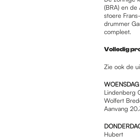
(BRA) en de 
stoere Frans
drummer Gar
compleet.
Volledig pr
Zie ook de u
WOENSDAG 2
Lindenberg C
Wolfert Bred
Aanvang 20.
DONDERDAG 
Hubert