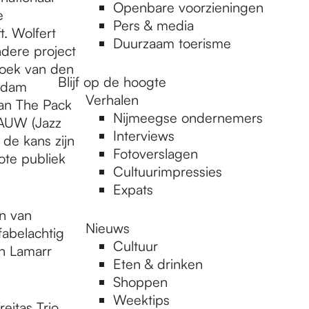
Openbare voorzieningen
e
Pers & media
. Wolfert
Duurzaam toerisme
ndere project
Loek van den
Blijf op de hoogte
erdam
Verhalen
van The Pack
Nijmeegse ondernemers
 RAUW (Jazz
Interviews
 de kans zijn
Fotoverslagen
ote publiek
Cultuurimpressies
Expats
n van
Nieuws
fabelachtig
Cultuur
on Lamarr
Eten & drinken
Shoppen
Weektips
eitas Trio