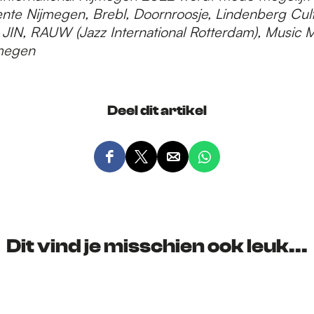
te Nijmegen, Brebl, Doornroosje, Lindenberg Cult
JIN, RAUW (Jazz International Rotterdam), Music 
jmegen
Deel dit artikel
D
D
D
D
e
e
e
e
e
e
e
e
l
l
l
l
d
d
d
d
Dit vind je misschien ook leuk...
e
e
e
e
z
z
z
z
e
e
e
e
p
p
p
p