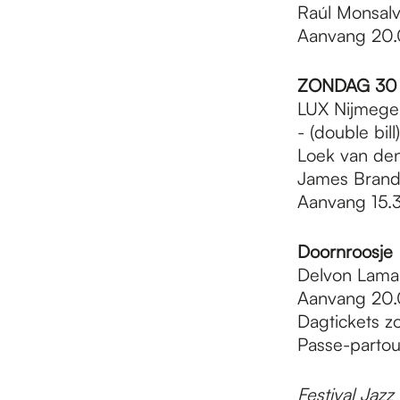
Raúl Monsalv
Aanvang 20.
ZONDAG 30 
LUX Nijmegen
- (double bill
Loek van den
James Brando
Aanvang 15.
Doornroosje
Delvon Lamar
Aanvang 20.
Dagtickets z
Passe-partou
Festival Jaz