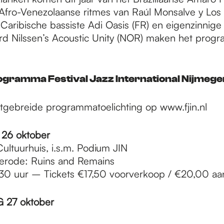
Afro-Venezolaanse ritmes van Raúl Monsalve y Los 
-Caribische bassiste Adi Oasis (FR) en eigenzinnig
d Nilssen’s Acoustic Unity (NOR) maken het prog
ogramma Festival Jazz International Nijmeg
itgebreide programmatoelichting op www.fjin.nl
6 oktober
ultuurhuis, i.s.m. Podium JIN
erode: Ruins and Remains
30 uur – Tickets €17,50 voorverkoop / €20,00 aa
27 oktober