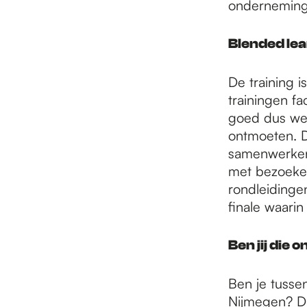
onderneming,
Blended le
De training i
trainingen fa
goed dus we 
ontmoeten. D
samenwerken 
met bezoeken
rondleidinge
finale waarin 
Ben jij die
Ben je tussen
Nijmegen? Da