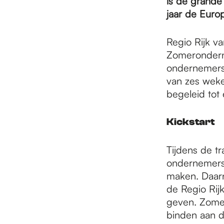
e
is de grande 
jaar de Europ
p
Regio Rijk v
Zomeronderne
ondernemersv
a
van zes wek
begeleid tot
g
Kickstart
e
Tijdens de t
ondernemersc
maken. Daarn
de Regio Rijk
geven. Zomer
binden aan d