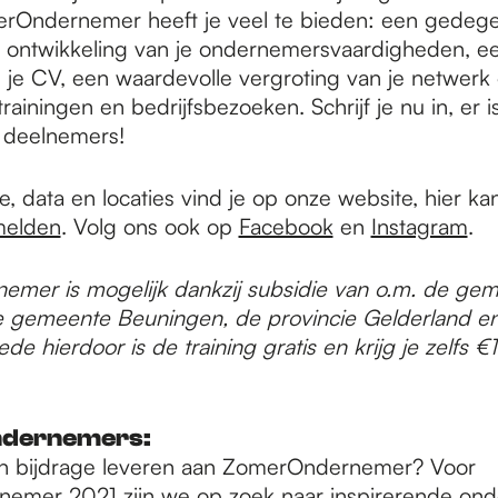
erOndernemer heeft je veel te bieden: een gedegen
f, ontwikkeling van je ondernemersvaardigheden, 
p je CV, een waardevolle vergroting van je netwerk
trainingen en bedrijfsbezoeken. Schrijf je nu in, er i
 deelnemers!
ie, data en locaties vind je op onze website, hier kan
elden
. Volg ons ook op
Facebook
en
Instagram
.
mer is mogelijk dankzij subsidie van o.m. de ge
 gemeente Beuningen, de provincie Gelderland en
e hierdoor is de training gratis en krijg je zelfs €
ndernemers:
een bijdrage leveren aan ZomerOndernemer? Voor
emer 2021 zijn we op zoek naar inspirerende on