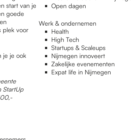
 start van je
Open dagen
een goede
 en
Werk & ondernemen
s plek voor
Health
High Tech
Startups & Scaleups
 je je ook
Nijmegen innoveert
Zakelijke evenementen
Expat life in Nijmegen
meente
 StartUp
100,-
dernemers,