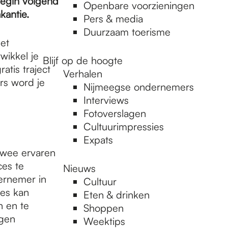
 begin volgend
Openbare voorzieningen
kantie.
Pers & media
Duurzaam toerisme
et
wikkel je
Blijf op de hoogte
tis traject
Verhalen
s word je
Nijmeegse ondernemers
Interviews
Fotoverslagen
Cultuurimpressies
Expats
twee ervaren
ces te
Nieuws
ernemer in
Cultuur
ies kan
Eten & drinken
 en te
Shoppen
igen
Weektips