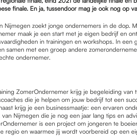
regionale finale, eind 2021 de landelijke finale en
ese finale. En ja, tussendoor mag je ook nog op va
an Nijmegen zoekt jonge ondernemers in de dop. M
mer maak je een start met je eigen bedrijf en ont
aardigheden in trainingen en workshops. In een gra
en samen met een groep andere zomerondernemer
 echte ondernemer.
raining ZomerOndernemer krijg je begeleiding van 
oaches die je helpen om jouw bedrijf tot een suc
aast krijg je een businessmaatje: een ervaren ond
 van Nijmegen die je nog een jaar lang tips en adv
Ondernemer is een project om jongeren te boeien
e regio en waarmee jij wordt voorbereid op een e