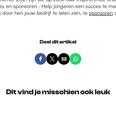
jes en sponsoren . Help jongeren een succes te m
door hen jouw bedrijf te laten zien, te
sponsoren
o
Deel dit artikel
D
D
D
D
e
e
e
e
e
e
e
e
l
l
l
l
d
d
d
d
Dit vind je misschien ook leuk
e
e
e
e
z
z
z
z
e
e
e
e
p
p
p
p