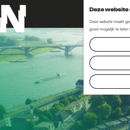
Deze website 
Deze website maakt geb
goed mogelijk te laten
G
a
n
a
a