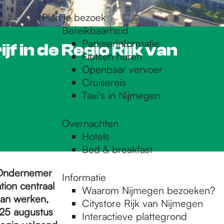
Plan je bezoek
Bereikbaarheid
Parkeerinformatie
 in de Regio Rijk van
Fietsen huren
Openbaar vervoer
Cruisereis
Taxi's in Nijmegen
Overnachten
Hotels
Bed & breakfast
rOndernemer
Informatie
tion centraal
Waarom Nijmegen bezoeken?
lan werken,
Citystore Rijk van Nijmegen
 25 augustus
Interactieve plattegrond