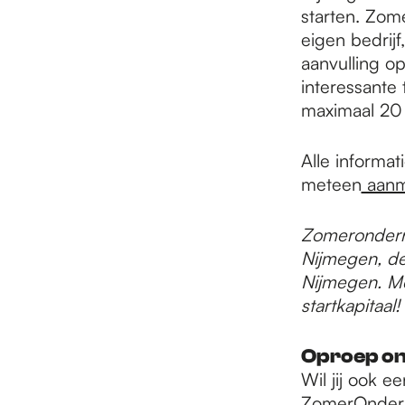
starten. Zom
eigen bedrij
aanvulling o
interessante 
maximaal 20
Alle informat
meteen
aanm
Zomeronderne
Nijmegen, de
Nijmegen. Med
startkapitaal!
Oproep o
Wil jij ook 
ZomerOndern