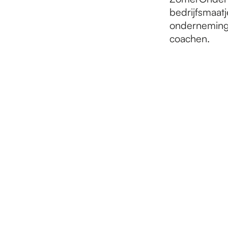
bedrijfsmaat
onderneming 
coachen.