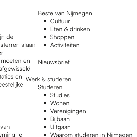
Beste van Nijmegen
Cultuur
Eten & drinken
jn de
Shoppen
 sterren staan
Activiteiten
en
ntmoeten en
Nieuwsbrief
afgewisseld
aties en
Werk & studeren
estelijke
Studeren
Studies
Wonen
Verenigingen
Bijbaan
 van
Uitgaan
eming te
Waarom studeren in Nijmegen