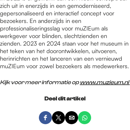
zich uit in enerzijds in een gemoderniseerd,
gepersonaliseerd en interactief concept voor
bezoekers. En anderzijds in een
professionaliseringsslag voor muZIEum als
werkgever voor blinden, slechtzienden en
zienden. 2023 en 2024 staan voor het museum in
het teken van het doorontwikkelen, uitvoeren,
herinrichten en het lanceren van een vernieuwd
muZIEum voor zowel bezoekers als medewerkers.
Kijk voor meer informatie op
www.muzieum.nl
Deel dit artikel
D
D
D
D
e
e
e
e