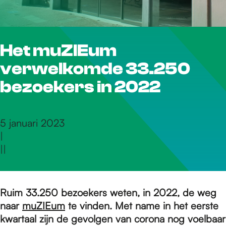
r
Het muZIEum
d
verwelkomde 33.250
e
bezoekers in 2022
h
5 januari 2023
|
|
|
o
m
Ruim 33.250 bezoekers weten, in 2022, de weg
naar
muZIEum
te vinden. Met name in het eerste
kwartaal zijn de gevolgen van corona nog voelbaar