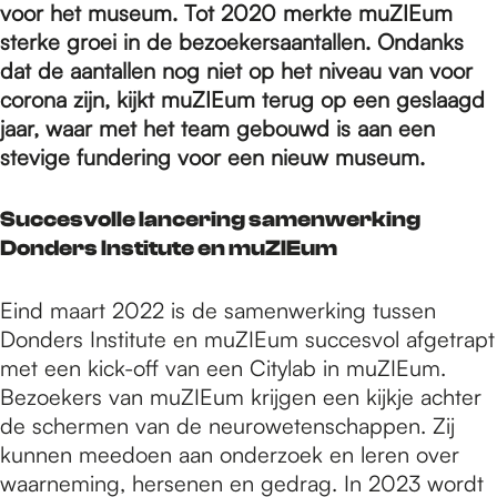
e
voor het museum.
Tot 2020 merkte muZIEum
sterke groei in de bezoekersaantallen.
Ondanks
dat de aantallen nog niet op het niveau van voor
p
corona zijn, kijkt muZIEum terug op een geslaagd
jaar, waar met het team gebouwd is aan een
a
stevige fundering voor een nieuw museum.
Succesvolle lancering samenwerking
g
Donders Institute en muZIEum
e
Eind maart 2022 is de samenwerking tussen
Donders Institute en muZIEum succesvol afgetrapt
met een kick-off van een Citylab in muZIEum.
Bezoekers van muZIEum krijgen een kijkje achter
de schermen van de neurowetenschappen. Zij
kunnen meedoen aan onderzoek en leren over
waarneming, hersenen en gedrag. In 2023 wordt