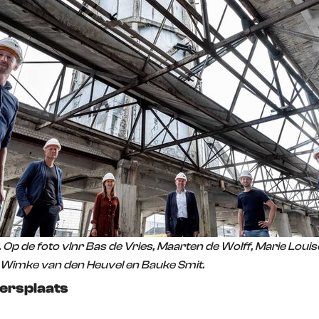
Op de foto vlnr Bas de Vries, Maarten de Wolff, Marie Loui
 Wimke van den Heuvel en Bauke Smit.
rsplaats