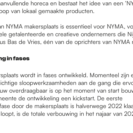
aanvullende horeca en bestaat het idee van een ‘N
oop van lokaal gemaakte producten.
n NYMA makersplaats is essentieel voor NYMA, vo
ele getalenteerde en creatieve ondernemers die N
ldus Bas de Vries, één van de oprichters van NYMA 
g in fases
laats wordt in fases ontwikkeld. Momenteel zijn er
ichtige sloopwerkzaamheden aan de gang die erv
uw overdraagbaar is op het moment van start bou
eente de ontwikkeling een kickstart. De eerste
ase door de makersplaats is halverwege 2022 klaar.
loopt, is de totale verbouwing in het najaar van 2