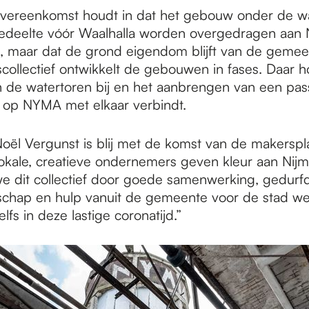
vereenkomst houdt in dat het gebouw onder de w
gedeelte vóór Waalhalla worden overgedragen aa
, maar dat de grond eigendom blijft van de gemee
ollectief ontwikkelt de gebouwen in fases. Daar h
n de watertoren bij en het aanbrengen van een pas
 op NYMA met elkaar verbindt.
ël Vergunst is blij met de komst van de makerspl
kale, creatieve ondernemers geven kleur aan Nijm
 we dit collectief door goede samenwerking, gedurf
hap en hulp vanuit de gemeente voor de stad we
fs in deze lastige coronatijd.”