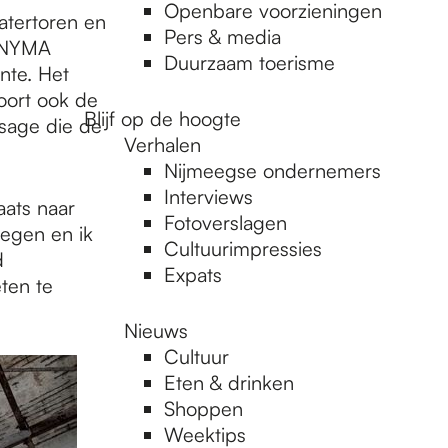
Openbare voorzieningen
atertoren en
Pers & media
n NYMA
Duurzaam toerisme
nte. Het
oort ook de
Blijf op de hoogte
sage die de
Verhalen
Nijmeegse ondernemers
Interviews
aats naar
Fotoverslagen
egen en ik
Cultuurimpressies
d
Expats
ten te
Nieuws
Cultuur
Eten & drinken
Shoppen
Weektips