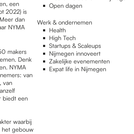
en, een
Open dagen
ot 2022) is
 Meer dan
Werk & ondernemen
naar NYMA
Health
High Tech
Startups & Scaleups
250 makers
Nijmegen innoveert
rnemen. Denk
Zakelijke evenementen
mten. NYMA
Expat life in Nijmegen
rnemers: van
, van
anzelf
r biedt een
kter waarbij
in het gebouw