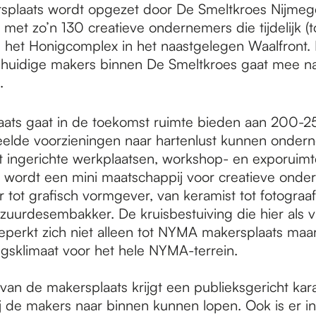
plaats wordt opgezet door De Smeltkroes Nijmeg
met zo’n 130 creatieve ondernemers die tijdelijk (t
 het Honigcomplex in het naastgelegen Waalfront.
huidige makers binnen De Smeltkroes gaat mee 
.
ats gaat in de toekomst ruimte bieden aan 200-
elde voorzieningen naar hartenlust kunnen onde
 ingerichte werkplaatsen, workshop- en exporui
 wordt een mini maatschappij voor creatieve onde
tot grafisch vormgever, van keramist tot fotograaf
zuurdesembakker. De kruisbestuiving die hier als v
beperkt zich niet alleen tot NYMA makersplaats maa
sklimaat voor het hele NYMA-terrein.
an de makersplaats krijgt een publieksgericht kara
j de makers naar binnen kunnen lopen. Ook is er 