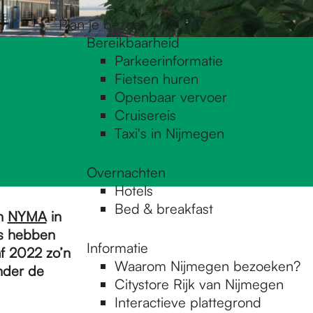
Plan je bezoek
Bereikbaarheid
Parkeerinformatie
Fietsen huren
Openbaar vervoer
Cruisereis
Taxi's in Nijmegen
Overnachten
Hotels
Bed & breakfast
an
NYMA
in
s hebben
Informatie
f 2022 zo’n
Waarom Nijmegen bezoeken?
nder de
Citystore Rijk van Nijmegen
Interactieve plattegrond