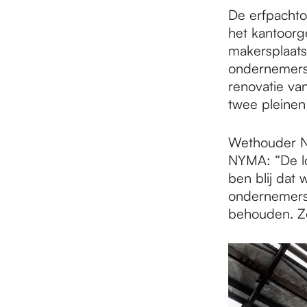
e
De erfpachto
het kantoor
p
makersplaats
ondernemersc
renovatie va
a
twee pleinen
Wethouder No
g
NYMA: “De lo
ben blij dat
e
ondernemersc
behouden. Zel