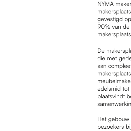
NYMA makers
makersplaats 
gevestigd op
90% van de 
makersplaats
De makerspla
die met gede
aan compleet
makersplaats
meubelmaker 
edelsmid tot 
plaatsvindt 
samenwerking
Het gebouw v
bezoekers bi