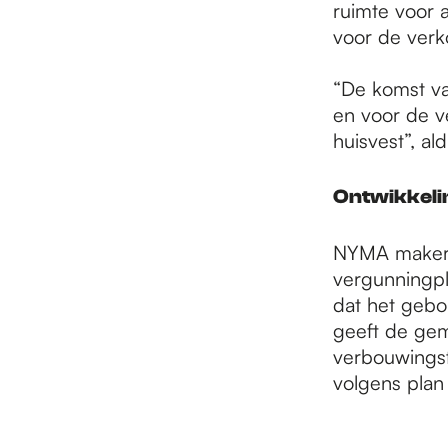
ruimte voor 
voor de verk
“De komst va
en voor de v
huisvest”, a
Ontwikkelin
NYMA makersp
vergunningpl
dat het gebo
geeft de gem
verbouwingsf
volgens plan 