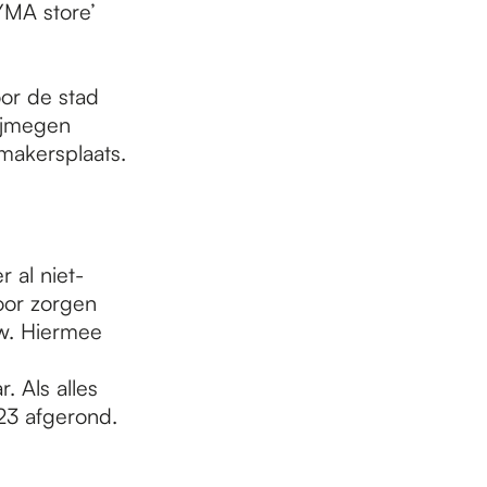
YMA store’
or de stad
ijmegen
makersplaats.
 al niet-
oor zorgen
w. Hiermee
 Als alles
023 afgerond.