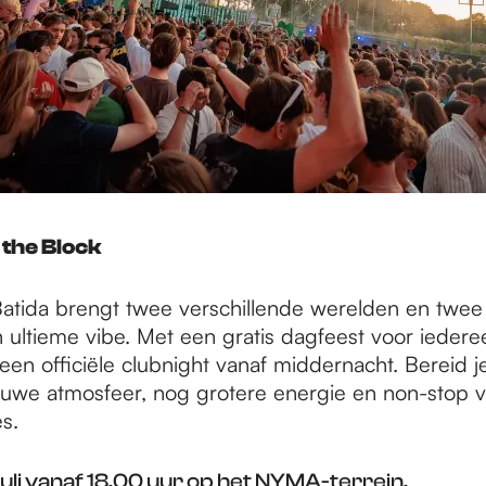
 the Block
atida brengt twee verschillende werelden en twee
 ultieme vibe. Met een gratis dagfeest voor iederee
een officiële clubnight vanaf middernacht. Bereid j
uwe atmosfeer, nog grotere energie en non-stop vi
es.
juli vanaf 18.00 uur op het
NYMA-terrein
.