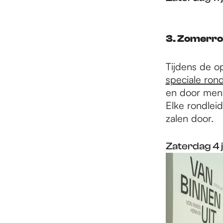
3. Zomerro
Tijdens de 
speciale ron
en door mens
Elke rondleid
zalen door.
Zaterdag 4 j