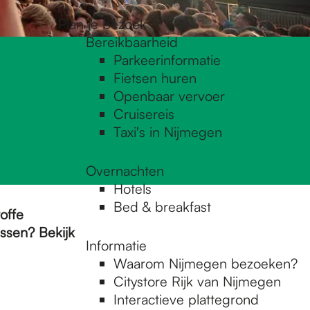
Plan je bezoek
Bereikbaarheid
Parkeerinformatie
Fietsen huren
Openbaar vervoer
Cruisereis
Taxi's in Nijmegen
Overnachten
Hotels
Bed & breakfast
offe
issen? Bekijk
Informatie
Waarom Nijmegen bezoeken?
Citystore Rijk van Nijmegen
Interactieve plattegrond