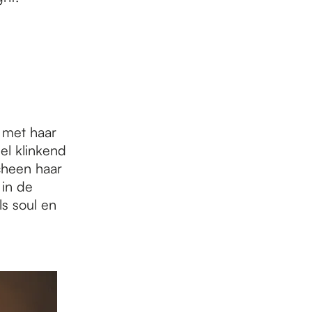
met haar
el klinkend
cheen haar
 in de
ls soul en