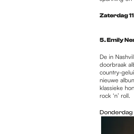
Zaterdag 11
5.
Emily Ne
De in Nashvi
doorbraak a
country-gelu
nieuwe alb
klassieke hon
rock ‘n’ roll.
Donderdag 9