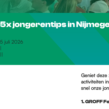
r
5x jongerentips in Nijmegen
d
e
5 juli 2026
|
|
|
h
o
Geniet deze z
activiteiten 
snel onze jon
m
1.
GROFF Fe