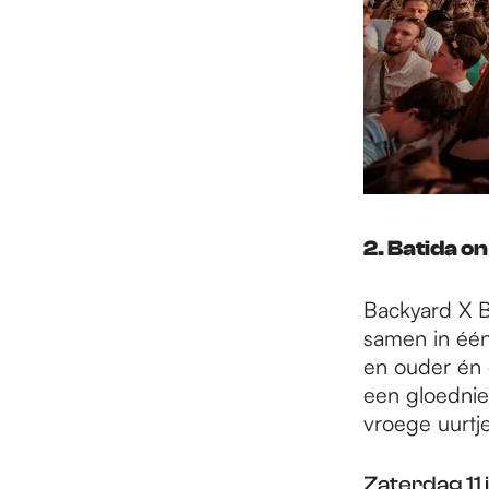
2. Batida on
Backyard X B
samen in één
en ouder én 
een gloednie
vroege uurtj
Zaterdag 11 