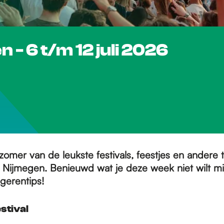
 - 6 t/m 12 juli 2026
omer van de leukste festivals, feestjes en andere t
in Nijmegen. Benieuwd wat je deze week niet wilt m
gerentips!
stival