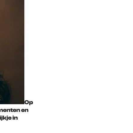
Op
ementen en
kje in