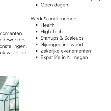
Open dagen
Werk & ondernemen
Health
High Tech
e momenten
Startups & Scaleups
medewerkers
Nijmegen innoveert
nstellingen.
Zakelijke evenementen
tuk wijzer de
Expat life in Nijmegen
.