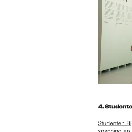
4.
Studente
Studenten B
spanning en 