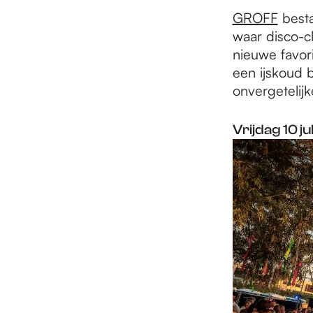
e
GROFF
besta
waar disco-c
p
nieuwe favor
een ijskoud 
onvergetelijk
a
Vrijdag 10 ju
g
e