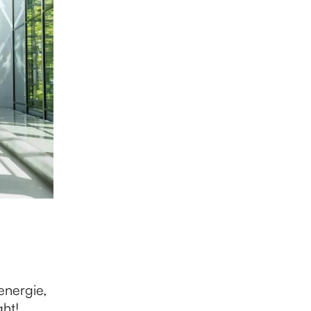
energie,
ht!