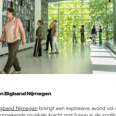
n Bigband Nijmegen
igband Nijmegen
brengt een explosieve avond vol 
ongekende muzikale kracht met fusion in de spotlig