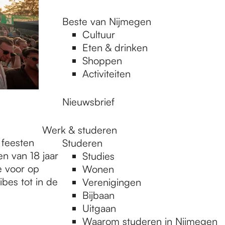
Beste van Nijmegen
Cultuur
Eten & drinken
Shoppen
Activiteiten
Nieuwsbrief
Werk & studeren
 feesten
Studeren
n van 18 jaar
Studies
e voor op
Wonen
bes tot in de
Verenigingen
Bijbaan
Uitgaan
Waarom studeren in Nijmegen