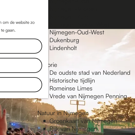
Nijmegen-Oost
Nijmegen-Midden
Z
K
Nijmegen-Zuid
o
a
M
jn om de website zo
Nijmegen-Nieuw-West
e
a
 te gaan.
e
Nijmegen-Oud-West
k
r
Dukenburg
n
e
t
Lindenholt
u
n
Historie
De oudste stad van Nederland
Historische tijdlijn
Romeinse Limes
Vrede van Nijmegen Penning
Natuur in Nijmegen
Groenkaart van Nijmegen
Rijk van Nijmegen