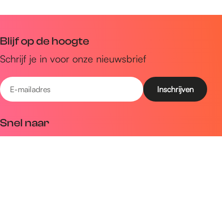
Blijf op de hoogte
Schrijf je in voor onze nieuwsbrief
E
-
m
Snel naar
a
Uitagenda
i
Ontdek
l
a
Zien & doen
d
Plan je bezoek
r
e