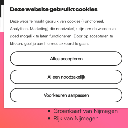
Nijmegen-Zuid
Deze website gebruikt cookies
Nijmegen-Nieuw-West
Z
K
Nijmegen-Oud-West
o
a
M
Deze website maakt gebruik van cookies (Functioneel,
Dukenburg
e
a
Analytisch, Marketing) die noodzakelijk zijn om de website zo
e
Lindenholt
G
k
r
goed mogelijk te laten functioneren. Door op accepteren te
n
e
t
klikken, geef je aan hiermee akkoord te gaan.
u
Historie
n
a
De oudste stad van
Alles accepteren
Nederland
Historische tijdlijn
n
Alleen noodzakelijk
Romeinse Limes
Vrede van Nijmegen Penning
a
Voorkeuren aanpassen
Natuur in Nijmegen
Groenkaart van Nijmegen
a
Rijk van Nijmegen