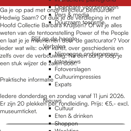
e
Openbare voorzieningen
Ga je op pad met onze directeur bestuurder
Pers & media
Hedwig Saam? Of duik je de verdieping in met
p
Duurzaam toerisme
Hoofd Collectie Barbara Kruijsen? Of wil je alles
weten van de tentoonstelling Power of the People
Blijf op de hoogte
en laat je je meenemen door de gastcurator? Voor
a
Verhalen
ieder wat wils: over kunst, over geschiedenis en
Nijmeegse ondernemers
zelfs over de verbouwing. Na een uurtje loop je
g
Interviews
een stuk wijzer de zalen door.
Fotoverslagen
Cultuurimpressies
Praktische informatie
e
Expats
Iedere donderdag en zondag vanaf 11 juni 2026.
Nieuws
Er zijn 20 plekken per rondleiding. Prijs: €5,- excl.
Cultuur
museumticket.
Eten & drinken
Shoppen
Weektips