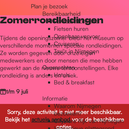
Plan je bezoek
r
Bereikbaarheid
Zomerrondleidingen
Parkeerinformatie
d
Fietsen huren
Openbaar vervoer
Tijdens de openingszomer biedt het museum op
Cruisereis
verschillende momenten speciale rondleidingen.
e
Taxi's in Nijmegen
Ze worden gegeven door onze eigen
medewerkers en door mensen die mee hebben
Overnachten
gewerkt aan de nieuwe tentoonstellingen. Elke
h
Hotels
rondleiding is anders en uniek.
Bed & breakfast
o
t/m 9 juli
Informatie
Waarom Nijmegen
m
Sorry, deze activiteit is niet meer beschikbaar.
bezoeken?
Bekijk het
actuele aanbod
voor de beschikbare
Citystore Rijk van Nijmegen
opties.
Interactieve plattegrond