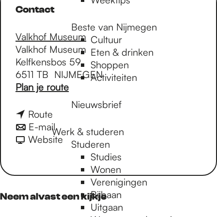
Contact
Beste van Nijmegen
Valkhof Museum
Cultuur
Valkhof Museum
Eten & drinken
Kelfkensbos 59
Shoppen
6511 TB
NIJMEGEN
Activiteiten
n
Plan je route
a
Nieuwsbrief
a
n
Route
r
a
n
E-mail
Werk & studeren
Z
a
a
v
Website
Studeren
o
r
a
a
Studies
m
Z
r
n
Wonen
e
o
Z
Z
Verenigingen
r
m
o
o
Bijbaan
Neem alvast een kijkje
r
e
m
m
Uitgaan
o
r
e
e