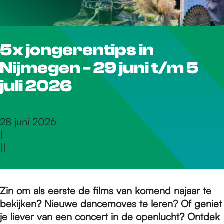
r
5x jongerentips in
d
Nijmegen - 29 juni t/m 5
e
juli 2026
h
28 juni 2026
|
|
|
o
m
Zin om als eerste de films van komend najaar te
bekijken? Nieuwe dancemoves te leren? Of geniet
je liever van een concert in de openlucht? Ontdek