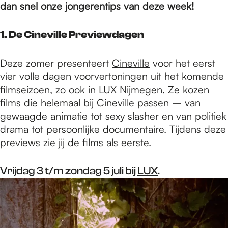
e
dan snel onze jongerentips van deze week!
p
1.
De Cineville Previewdagen
Deze zomer presenteert
Cineville
voor het eerst
a
vier volle dagen voorvertoningen uit het komende
filmseizoen, zo ook in LUX Nijmegen. Ze kozen
films die helemaal bij Cineville passen – van
g
gewaagde animatie tot sexy slasher en van politiek
drama tot persoonlijke documentaire. Tijdens deze
e
previews zie jij de films als eerste.
Vrijdag 3 t/m zondag 5 juli bij
LUX
.