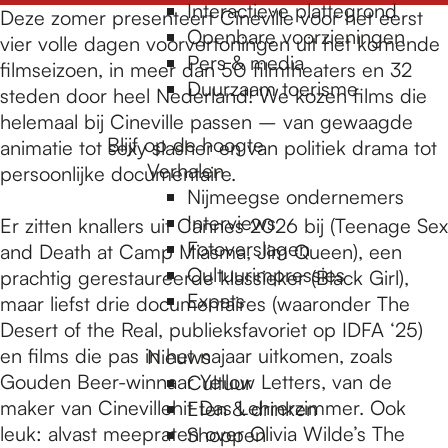
e
Interactieve plattegrond
Deze zomer presenteert Cineville voor het eerst
Openbare voorzieningen
vier volle dagen voorvertoningen uit het komende
Pers & media
p
filmseizoen, in meer dan 50 filmtheaters en 32
Duurzaam toerisme
steden door heel Nederland! We kozen films die
helemaal bij Cineville passen – van gewaagde
a
Blijf op de hoogte
animatie tot sexy slasher en van politiek drama tot
Verhalen
persoonlijke documentaire.
Nijmeegse ondernemers
g
Interviews
Er zitten knallers uit Cannes 2026 bij (Teenage Sex
Fotoverslagen
and Death at Camp Miasma, Jim Queen), een
Cultuurimpressies
prachtig gerestaureerde klassieker (Black Girl),
e
Expats
maar liefst drie documentaires (waaronder The
Desert of the Real, publieksfavoriet op IDFA ‘25)
en films die pas in het najaar uitkomen, zoals
Nieuws
Gouden Beer-winnaar Yellow Letters, van de
Cultuur
maker van Cinevillehit Das Lehrerzimmer. Ook
Eten & drinken
leuk: alvast meepraten over Olivia Wilde’s The
Shoppen