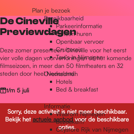
r
Plan je bezoek
Bereikbaarheid
De Cineville
Parkeerinformatie
d
Previewdagen
Fietsen huren
Openbaar vervoer
Cruisereis
e
Deze zomer presenteert Cineville voor het eerst
Taxi's in Nijmegen
vier volle dagen voorvertoningen uit het komende
filmseizoen, in meer dan 50 filmtheaters en 32
h
steden door heel Nederland!
Overnachten
Hotels
Bed & breakfast
t/m 5 juli
o
Informatie
Sorry, deze activiteit is niet meer beschikbaar.
m
Waarom Nijmegen
Bekijk het
actuele aanbod
voor de beschikbare
bezoeken?
opties.
Citystore Rijk van Nijmegen