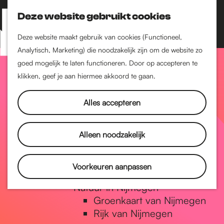
Nijmegen-Zuid
Nijmegen-Nieuw-West
Deze website gebruikt cookies
Z
K
Nijmegen-Oud-West
o
a
M
Deze website maakt gebruik van cookies (Functioneel,
Dukenburg
e
a
Analytisch, Marketing) die noodzakelijk zijn om de website zo
e
Lindenholt
G
k
r
goed mogelijk te laten functioneren. Door op accepteren te
n
e
t
klikken, geef je aan hiermee akkoord te gaan.
Historie
u
n
De oudste stad van
a
Alles accepteren
Nederland
Historische tijdlijn
n
Romeinse Limes
Alleen noodzakelijk
Vrede van Nijmegen
Penning
a
Voorkeuren aanpassen
Natuur in Nijmegen
Groenkaart van Nijmegen
a
Rijk van Nijmegen