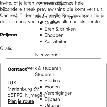
Invite, of je laten verrassen bij onze hele
Weektips
bijzondere sneak preview (hint: die komt vers uit
Cannes). Tijdens de Cineville Previewdagen zie je
Beste van Nijmegen
deze en nog veel meer films allemaal als eerste.
Cultuur
Eten & drinken
Prijzen
Shoppen
Activiteiten
Gratis
Nieuwsbrief
Werk & studeren
Contact
Studeren
Studies
LUX
Wonen
Marienburg 39
Verenigingen
6511PS
Nijmegen
Bijbaan
n
Plan je route
Uitgaan