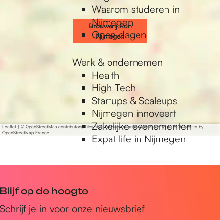
j
j
N
n
u
Waarom studeren in
m
m
i
N
n
Nijmegen
Brouwerij Run
e
e
j
i
N
Open dagen
Nijmegen
g
g
m
j
i
e
e
e
m
j
Werk & ondernemen
n
n
g
e
m
Health
e
g
e
High Tech
n
e
g
Startups & Scaleups
n
e
Nijmegen innoveert
n
Zakelijke evenementen
Leaflet
|
© OpenStreetMap contributors, Tiles style by Humanitarian OpenStreetMap Team hosted by
OpenStreetMap France
Expat life in Nijmegen
Blijf op de hoogte
Schrijf je in voor onze nieuwsbrief