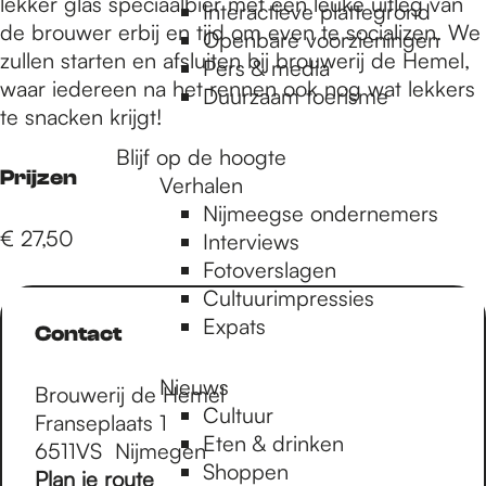
e
lekker glas speciaalbier met een leuke uitleg van
Interactieve plattegrond
de brouwer erbij en tijd om even te socializen. We
Openbare voorzieningen
zullen starten en afsluiten bij brouwerij de Hemel,
Pers & media
p
waar iedereen na het rennen ook nog wat lekkers
Duurzaam toerisme
te snacken krijgt!
a
Blijf op de hoogte
Prijzen
Verhalen
Nijmeegse ondernemers
g
€ 27,50
Interviews
Fotoverslagen
Cultuurimpressies
e
Expats
Contact
Nieuws
Brouwerij de Hemel
Cultuur
Franseplaats 1
Eten & drinken
6511VS
Nijmegen
Shoppen
n
Plan je route