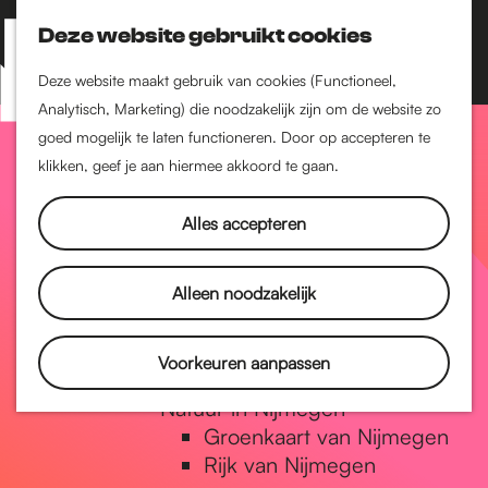
Nijmegen-Zuid
Nijmegen-Nieuw-West
Deze website gebruikt cookies
Z
K
Nijmegen-Oud-West
o
a
M
Deze website maakt gebruik van cookies (Functioneel,
Dukenburg
e
a
Analytisch, Marketing) die noodzakelijk zijn om de website zo
e
Lindenholt
G
k
r
goed mogelijk te laten functioneren. Door op accepteren te
n
e
t
klikken, geef je aan hiermee akkoord te gaan.
Historie
u
n
De oudste stad van
a
Alles accepteren
Nederland
Historische tijdlijn
n
Romeinse Limes
Alleen noodzakelijk
Vrede van Nijmegen
Penning
a
Voorkeuren aanpassen
Natuur in Nijmegen
Groenkaart van Nijmegen
a
Rijk van Nijmegen