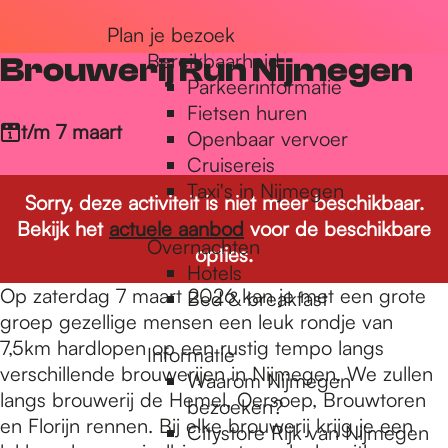
r
Plan je bezoek
Bereikbaarheid
Brouwerij Run Nijmegen
Parkeerinformatie
d
Fietsen huren
t/m 7 maart
Openbaar vervoer
Cruisereis
e
Taxi's in Nijmegen
Sorry, deze activiteit is niet meer beschikbaar.
Bekijk het
actuele aanbod
voor de beschikbare
h
Overnachten
opties.
Hotels
Op zaterdag 7 maart 2026 kan je met een grote
Bed & breakfast
o
groep gezellige mensen een leuk rondje van
7,5km hardlopen op een rustig tempo langs
Informatie
verschillende brouwerijen in Nijmegen. We zullen
m
Waarom Nijmegen
langs brouwerij de Hemel, Oersoep, Brouwtoren
bezoeken?
en Florijn rennen. Bij elke brouwerij krijg je een
Citystore Rijk van Nijmegen