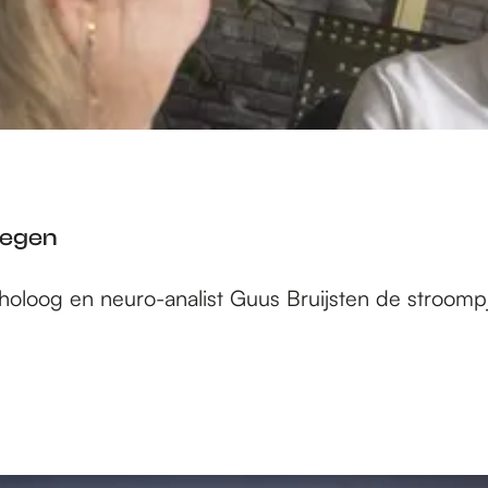
megen
oloog en neuro-analist Guus Bruijsten de stroompje