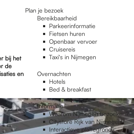
Plan je bezoek
Bereikbaarheid
Parkeerinformatie
Fietsen huren
Openbaar vervoer
Cruisereis
Taxi's in Nijmegen
r bij het
er de
saties en
Overnachten
Hotels
Bed & breakfast
Informatie
Waarom Nijmegen bezoeken?
Citystore Rijk van Nijmegen
Interactieve plattegrond