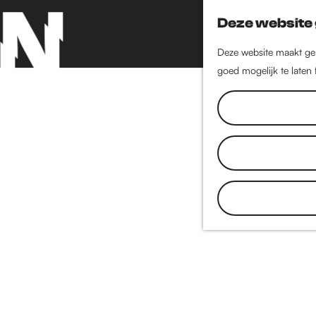
Deze website 
Deze website maakt geb
goed mogelijk te laten
G
a
n
a
a