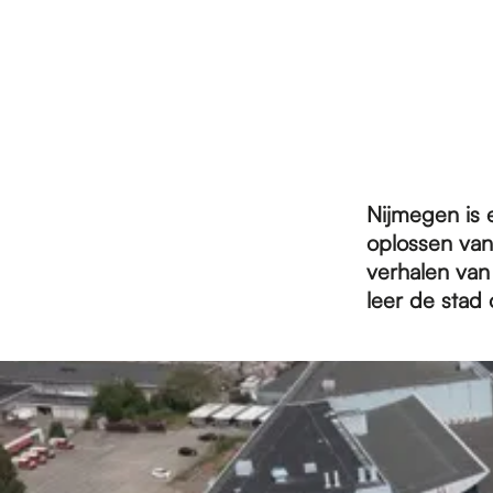
r
d
e
Nijmegen is e
oplossen van
h
verhalen van
leer de stad
o
2
8
m
0
t
/