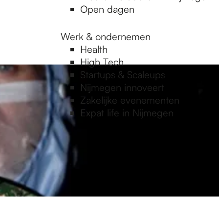
Open dagen
Werk & ondernemen
Health
High Tech
Startups & Scaleups
Nijmegen innoveert
Zakelijke evenementen
Expat life in Nijmegen