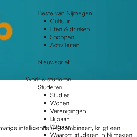
Beste van Nijmegen
Cultuur
Eten & drinken
Shoppen
Activiteiten
Nieuwsbrief
Werk & studeren
Studeren
Studies
Wonen
Verenigingen
Bijbaan
Uitgaan
ge intelligentie (AI) combineert, krijgt een
Waarom studeren in Nijmegen