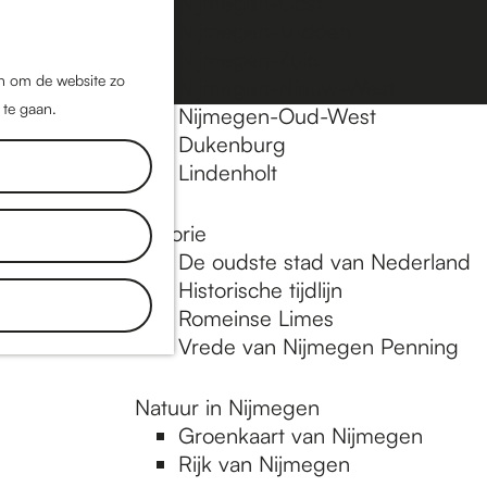
Nijmegen-Oost
Nijmegen-Midden
Z
K
Nijmegen-Zuid
o
a
M
jn om de website zo
Nijmegen-Nieuw-West
e
a
 te gaan.
e
Nijmegen-Oud-West
k
r
Dukenburg
n
e
t
Lindenholt
u
n
Historie
De oudste stad van Nederland
Historische tijdlijn
Romeinse Limes
Vrede van Nijmegen Penning
Natuur in Nijmegen
Groenkaart van Nijmegen
Rijk van Nijmegen