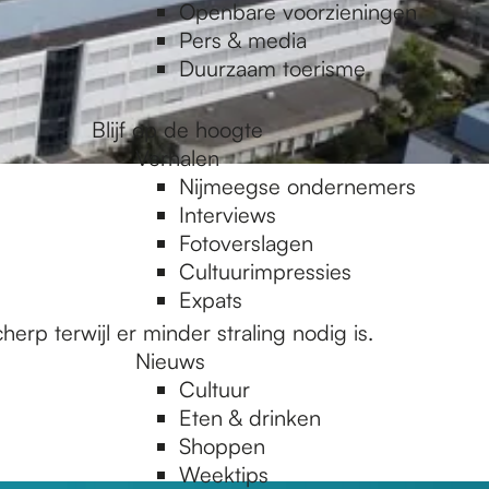
Openbare voorzieningen
Pers & media
Duurzaam toerisme
Blijf op de hoogte
Verhalen
Nijmeegse ondernemers
Interviews
Fotoverslagen
Cultuurimpressies
Expats
p terwijl er minder straling nodig is.
Nieuws
Cultuur
Eten & drinken
Shoppen
Weektips