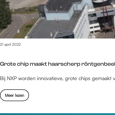
e
m
2
8
p
8
v
a
a
n
21 april 2022
3
g
6
8
Grote chip maakt haarscherp röntgenbeel
r
e
e
G
Bij NXP worden innovatieve, grote chips gemaakt v
s
r
u
o
l
o
Meer lezen
t
t
v
e
a
e
c